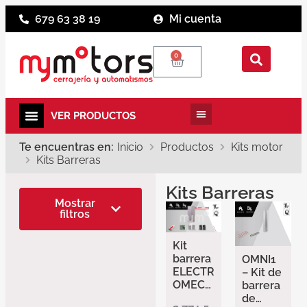
679 63 38 19
Mi cuenta
0
Te encuentras en:
Inicio
Productos
Kits motor
Kits Barreras
Kits Barreras
Marcas
Mostrar
filtros
Erreka
Uso
Kit
Comunitario
barrera
OMNI1
ELECTR
– Kit de
Industrial
OMECA
barrera
NICA
de
Residencial