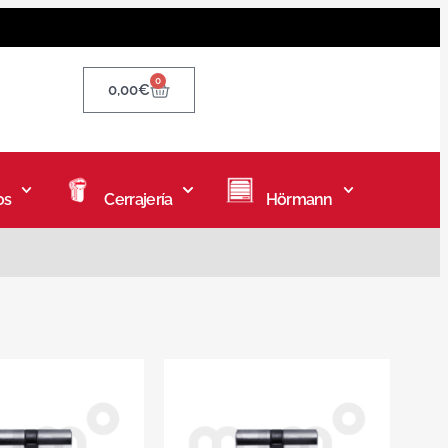
0
0,00
€
os
Cerrajería
Hörmann