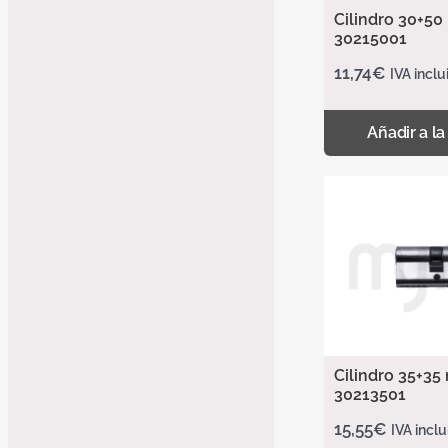
Cilindro 30+50
30215001
11,74
€
IVA inclu
Añadir a la
Cilindro 35+35 
30213501
15,55
€
IVA inclu