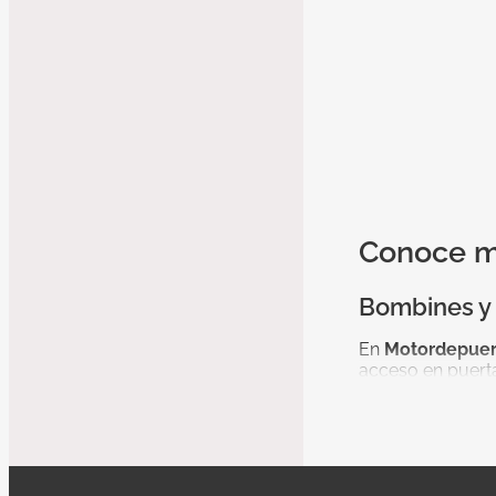
Conoce má
Bombines y 
En
Motordepuer
acceso en puert
efectivas que gar
Tipos de bo
Nuestra selecció