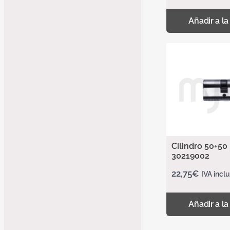
Añadir a la
Cilindro 50+50
30219002
22,75
€
IVA incl
Añadir a la