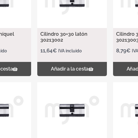
níquel
Cilindro 30+30 latón
Cilindro 
30213002
3021300
11,64
€
8,79
€
uido
IVA incluido
IVA
 cesta
Añadir a la cesta
Añadi