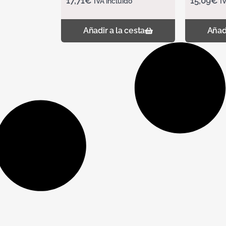
17,71
€
15,09
€
IVA incluido
I
Añadir a la cesta
Añadi