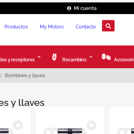
Mi cuenta
Productos
My Motors
Contacto
os y receptores
Recambios
Accesori
Bombines y llaves
s y llaves