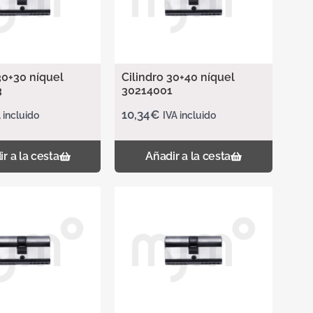
30+30 níquel
Cilindro 30+40 níquel
3
30214001
10,34
€
 incluido
IVA incluido
r a la cesta
Añadir a la cesta