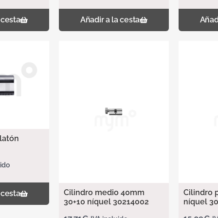
 cesta
Añadir a la cesta
Añadi
 latón
uido
Cilindro medio 40mm
Cilindro
 cesta
30+10 níquel 30214002
níquel 3