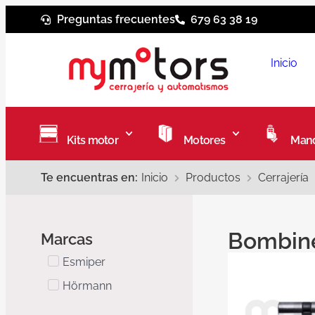
Preguntas frecuentes
679 63 38 19
Inicio
Kits motor
Motores
Mand
Te encuentras en:
Inicio
Productos
Cerrajería
Bombine
Marcas
Esmiper
Hörmann