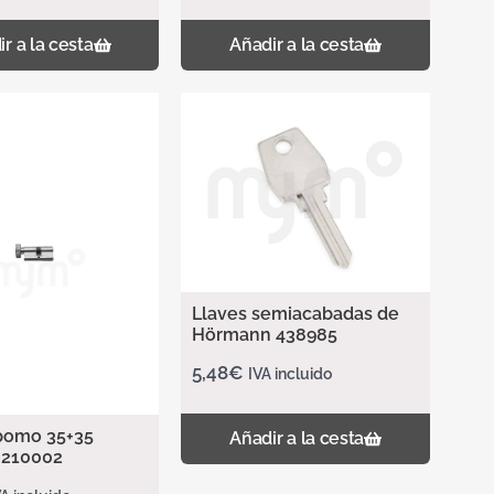
r a la cesta
Añadir a la cesta
Llaves semiacabadas de
Hörmann 438985
5,48
€
IVA incluido
 pomo 35+35
Añadir a la cesta
0210002