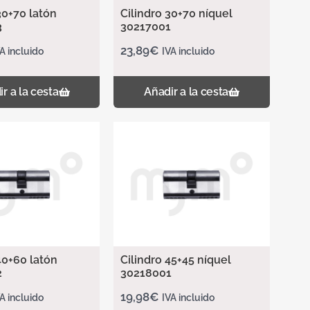
30+70 latón
Cilindro 30+70 níquel
3
30217001
23,89
€
A incluido
IVA incluido
r a la cesta
Añadir a la cesta
40+60 latón
Cilindro 45+45 níquel
2
30218001
19,98
€
A incluido
IVA incluido