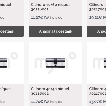
 níquel
Cilindro 30+60 níquel
Cilindro 
30216001
3021700
11,27
€
29,21
€
ido
IVA incluido
IV
 cesta
Añadir a la cesta
Añadi
níquel
Cilindro 40+40 níquel
Cilindro 
30218002
3021700
11,74
€
13,07
€
ido
IVA incluido
IV