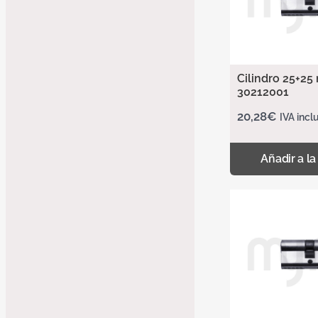
Cilindro 25+25 
30212001
20,28
€
IVA incl
Añadir a la