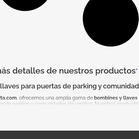
s detalles de nuestros productos
+
llaves para puertas de parking y comunidad
ta.com
, ofrecemos una amplia gama de
bombines y llaves
as de parking y comunidades de vecinos. Nuestros productos
anticen la protección de sus instalaciones y la tranquilidad d
mbines y llaves disponibles
n incluye: