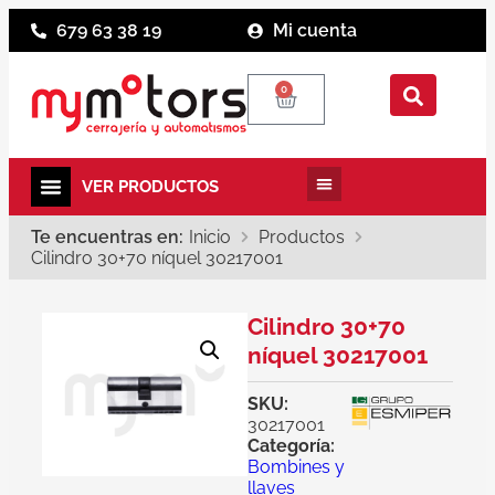
679 63 38 19
Mi cuenta
0
Te encuentras en:
Inicio
Productos
Cilindro 30+70 níquel 30217001
Cilindro 30+70
níquel 30217001
SKU:
30217001
Categoría:
Bombines y
llaves