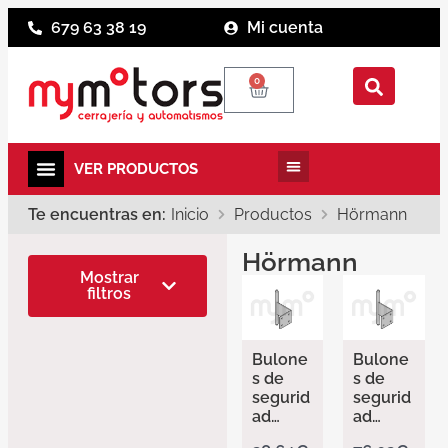
679 63 38 19
Mi cuenta
0
Te encuentras en:
Inicio
Productos
Hörmann
Hörmann
Categorias
Mostrar
filtros
Accesorios
Hörmann
Automatismos
Bulone
Bulone
Hörmann
s de
s de
segurid
segurid
Recambios
ad
ad
Hörmann
Derech
Derech