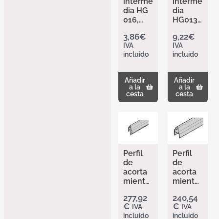
interme
interme
dia HG
dia
016,
HG013
panele
para
3,86
€
9,22
€
s
rotura
IVA
IVA
sándwi
térmica
incluido
incluido
ch y
304568
marco
5
de
Añadir
Añadir
acristal
a la
a la
amient
cesta
cesta
o NF
304568
4
Perfil
Perfil
de
de
acorta
acorta
miento
miento
de alto
de alto
277,92
240,54
NF 89
NF 96
€
€
IVA
IVA
anodiza
anodiza
incluido
incluido
do (42
do (42