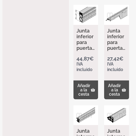
Junta
Junta
inferior
inferior
para
para
puertas
puertas
con
de
44,87
€
27,42
€
puerta
garaje
IVA
IVA
peaton
con
incluido
incluido
al
puerta
incorpo
peaton
rada
al
Añadir
Añadir
con
incorpo
a la
a la
umbral
rada sin
cesta
cesta
305446
umbral
2
elevad
o,
perfora
da
400526
Junta
Junta
2