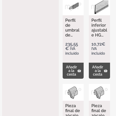
Perfil
Perfil
de
inferior
umbral
ajustabl
de
e HG
puerta,
109
235,55
10,72
€
120 mm
401843
€
IVA
IVA
400512
9
incluido
incluido
4
Añadir
Añadir
a la
a la
cesta
cesta
Pieza
Pieza
final de
final de
zócalo
zócalo