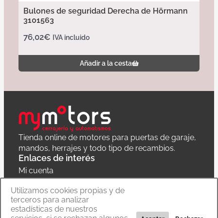
Bulones de seguridad Derecha de Hörmann
3101563
76,02
€
IVA incluido
Añadir a la cesta
Tienda online de motores para puertas de garaje,
mandos, herrajes y todo tipo de recambios.
Enlaces de interés
Mi cuenta
Política de privacidad
Utilizamos cookies propias y de
terceros para analizar
Carrito
estadísticas de nuestros