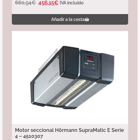
660,54
€
456,15
€
IVA incluido
Añadir a la cesta
Motor seccional Hörmann SupraMatic E Serie
4 – 4510307