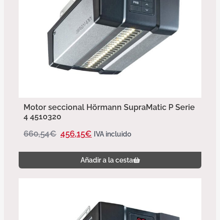
Motor seccional Hörmann SupraMatic P Serie
4 4510320
660,54
€
456,15
€
IVA incluido
Añadir a la cesta