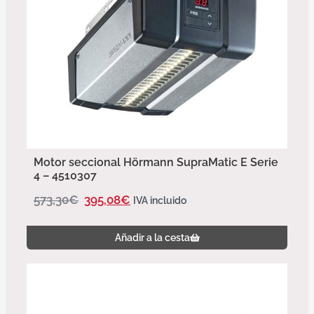
Motor seccional Hörmann SupraMatic E Serie
4 – 4510307
573,30
€
395,08
€
IVA incluido
Añadir a la cesta