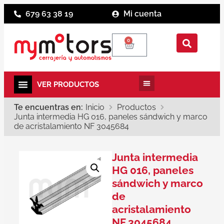
679 63 38 19
Mi cuenta
0
Te encuentras en:
Inicio
Productos
Junta intermedia HG 016, paneles sándwich y marco
de acristalamiento NF 3045684
Junta intermedia
HG 016, paneles
sándwich y marco
de
acristalamiento
NF 3045684