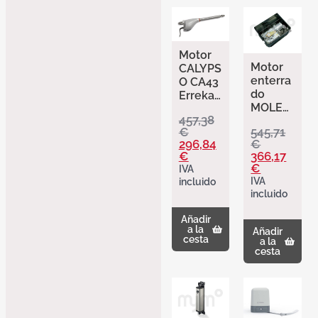
Motor
Motor
CALYPS
enterra
O CA43
do
Erreka.
MOLE
para
457,38
Erreka.
puertas
€
545,71
MO230
batient
296,84
€
para
es
€
366,17
puertas
hasta
€
IVA
batient
2,5m
IVA
incluido
es
incluido
hasta
3,5m.
Añadir
a la
Añadir
cesta
a la
cesta