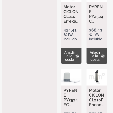
Motor
PYREN
CICLON
E
CL210.
PY2524
Erreka.
C
puertas
ERREK
424,41
368,43
batient
A –
€
€
IVA
IVA
es
Motor
incluido
incluido
hasta
maestr
1,5m y
o de
400kg
brazo
Añadir
Añadir
articula
a la
a la
do
cesta
cesta
24Vdc
para
puertas
batient
es
hasta
PYREN
Motor
2,5m
E
CICLON
PY2524
CL210F
EC
Encode
ERREK
r.