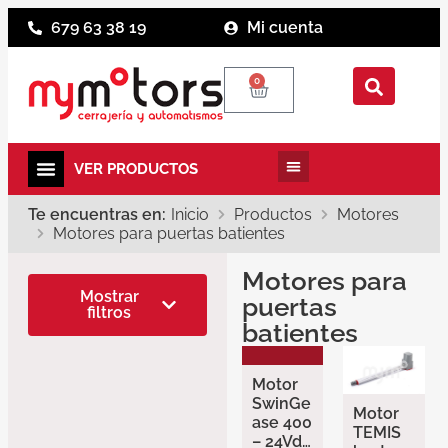
679 63 38 19
Mi cuenta
0
Te encuentras en:
Inicio
Productos
Motores
Motores para puertas batientes
Motores para
Marcas
Mostrar
puertas
filtros
Erreka
batientes
Hörmann
Motor
SwinGe
Motor
ase 400
TEMIS
– 24Vdc