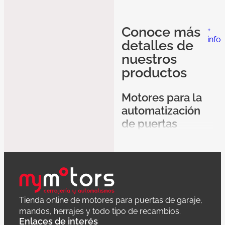
Conoce más
+
info
detalles de
nuestros
productos
Motores para la
automatización
de puertas
batientes
En
Motordepuerta.com
,
ofrecemos una amplia
gama de
motores para
puertas batientes
,
diseñados para
Tienda online de motores para puertas de garaje,
automatizar y mejorar la
mandos, herrajes y todo tipo de recambios.
seguridad de sus
Enlaces de interés
accesos. Estos motores