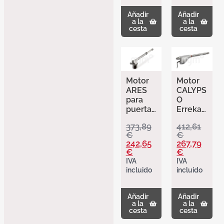
Añadir
Añadir
a la
a la
cesta
cesta
Motor
Motor
ARES
CALYPS
para
O
puertas
Erreka.
hasta
CA53
373,89
412,61
4m
para
€
€
lado
puertas
242,65
267,79
derech
batient
€
€
o
es
IVA
IVA
Erreka
hasta
incluido
incluido
3m.
Añadir
Añadir
a la
a la
cesta
cesta