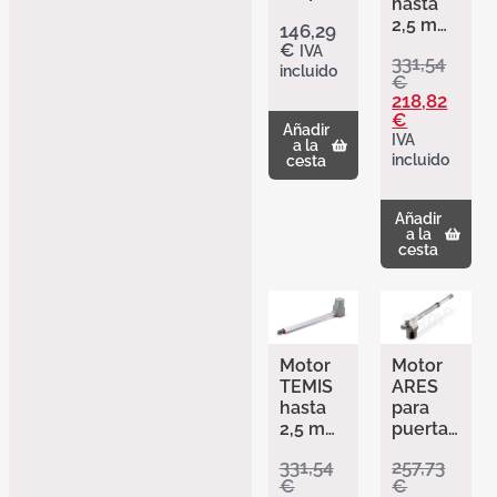
hasta
para
2,5 m
146,29
puertas
lado
€
IVA
batient
331,54
derech
incluido
es
€
o
hasta
218,82
Erreka
3,5 m
€
Añadir
AlumiH
IVA
a la
ome
incluido
cesta
Añadir
a la
cesta
Motor
Motor
TEMIS
ARES
hasta
para
2,5 m
puertas
lado
hasta
331,54
257,73
izquier
3m
€
€
do
lado