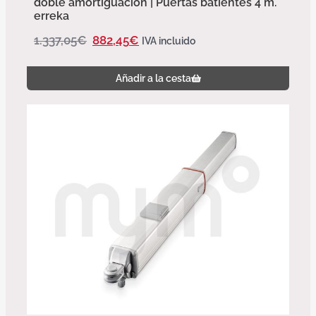
doble amortiguación | Puertas batientes 4 m.
erreka
1.337,05
€
882,45
€
IVA incluido
Añadir a la cesta