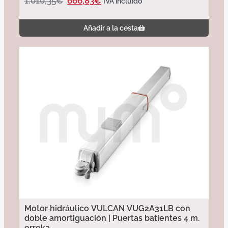
1.010,35
€
666,83
€
IVA incluido
Añadir a la cesta
Motor hidráulico VULCAN VUG2A31LB con
doble amortiguación | Puertas batientes 4 m.
erreka