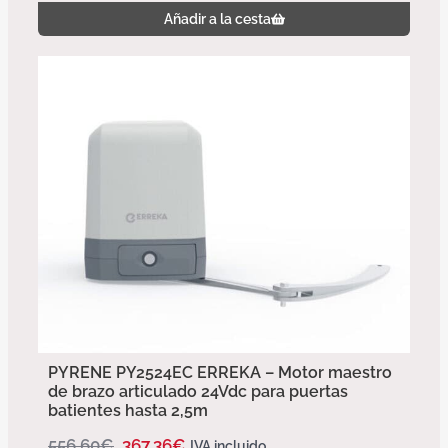
Añadir a la cesta
PYRENE PY2524EC ERREKA – Motor maestro
de brazo articulado 24Vdc para puertas
batientes hasta 2,5m
556,60
€
367,36
€
IVA incluido