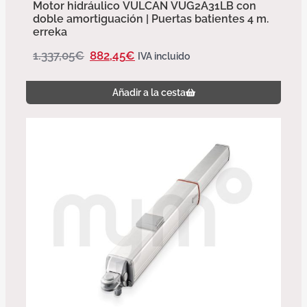
Motor hidráulico VULCAN VUG2A31LB con
doble amortiguación | Puertas batientes 4 m.
erreka
1.337,05
€
882,45
€
IVA incluido
Añadir a la cesta