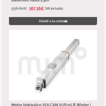
batientes hasta 2,5m
556,60
€
367,36
€
IVA incluido
Añadir a la cesta
Motor hidráulico VULCAN VUS31LB Winter |