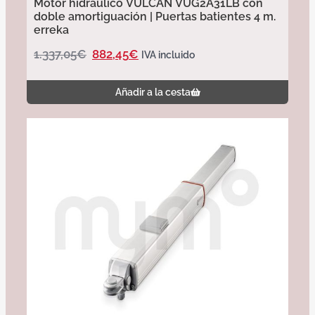
Motor hidráulico VULCAN VUG2A31LB con
doble amortiguación | Puertas batientes 4 m.
erreka
1.337,05
€
882,45
€
IVA incluido
Añadir a la cesta