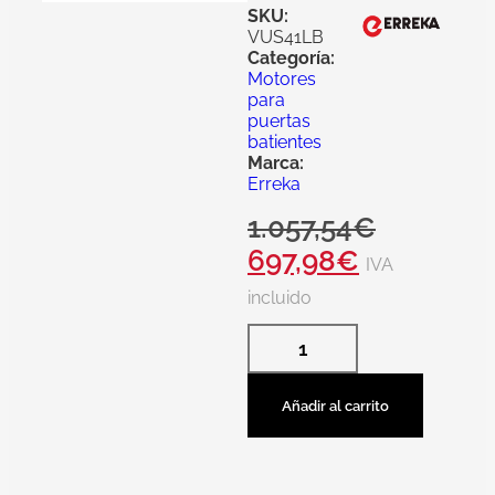
SKU:
VUS41LB
Categoría:
Motores
para
puertas
batientes
Marca:
Erreka
1.057,54
€
697,98
€
IVA
incluido
Añadir al carrito