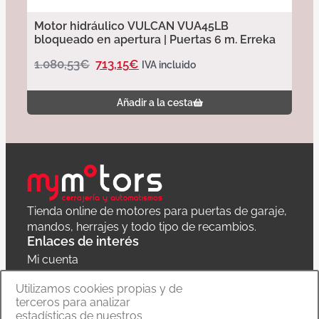
Motor hidráulico VULCAN VUA45LB
bloqueado en apertura | Puertas 6 m. Erreka
1.080,53
€
713,15
€
IVA incluido
Añadir a la cesta
Tienda online de motores para puertas de garaje,
mandos, herrajes y todo tipo de recambios.
Enlaces de interés
Mi cuenta
Política de privacidad
Utilizamos cookies propias y de
terceros para analizar
Carrito
estadísticas de nuestros