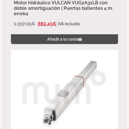
Motor hidráulico VULCAN VUG2A31LB con
doble amortiguación | Puertas batientes 4 m.
erreka
1.337,05
€
882,45
€
IVA incluido
Añadir a la cesta