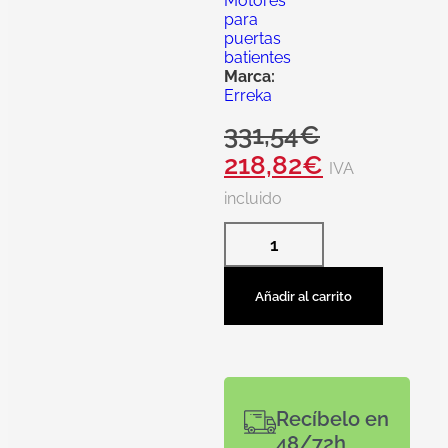
Motores
para
puertas
batientes
Marca:
Erreka
331,54
€
218,82
€
IVA
incluido
Añadir al carrito
Recíbelo en
48/72h