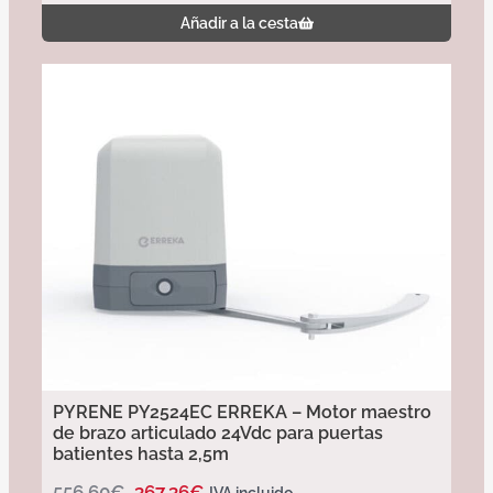
Añadir a la cesta
PYRENE PY2524EC ERREKA – Motor maestro
de brazo articulado 24Vdc para puertas
batientes hasta 2,5m
556,60
€
367,36
€