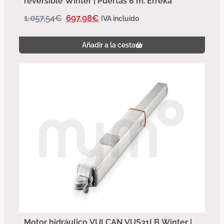
reversible Winter | Puertas 6 m. Erreka
1.057,54
€
697,98
€
IVA incluido
Añadir a la cesta
Motor hidráulico VULCAN VUS31LB Winter |