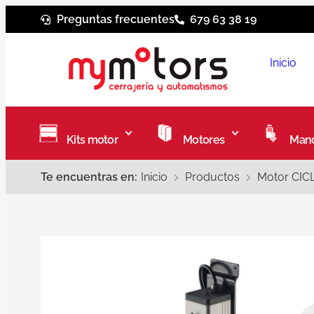
Preguntas frecuentes
679 63 38 19
Inicio
Kits motor
Motores
Mand
Te encuentras en:
Inicio
Productos
Motor CICL