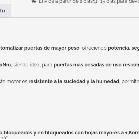
Envíos a partir de 2 días
15 días para dev
to
tomatizar puertas de mayor peso
, ofreciendo
potencia, se
500Nm
, siendo ideal para
puertas más pesadas de uso residenc
este motor es
resistente a la suciedad y la humedad
, permit
no bloqueados y en bloqueados con hojas mayores a 1,80
60°C