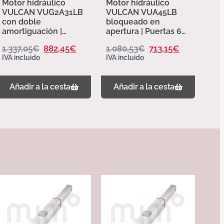
Motor hidráulico
Motor hidráulico
VULCAN VUG2A31LB
VULCAN VUA45LB
con doble
bloqueado en
amortiguación |
apertura | Puertas 6
Puertas batientes 4
m. Erreka
1.337,05
€
882,45
€
1.080,53
€
713,15
€
m. erreka
IVA incluido
IVA incluido
Añadir a la cesta
Añadir a la cesta