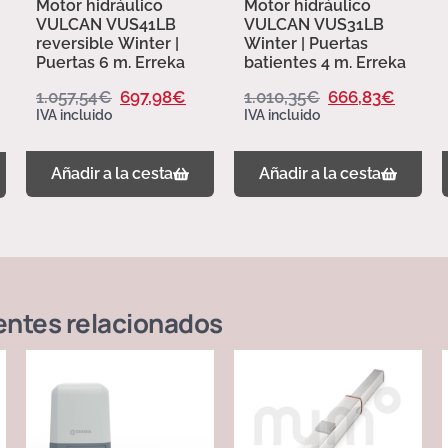
Motor hidráulico
Motor hidráulico
VULCAN VUS41LB
VULCAN VUS31LB
reversible Winter |
Winter | Puertas
Puertas 6 m. Erreka
batientes 4 m. Erreka
1.057,54
€
697,98
€
1.010,35
€
666,83
€
IVA incluido
IVA incluido
Añadir a la cesta
Añadir a la cesta
entes
relacionados