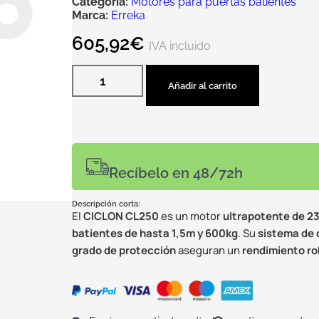
Categoría:
Motores para puertas batientes
Marca:
Erreka
605,92
€
IVA incluido
Añadir al carrito
Recíbelo en 48/72h
Descripción corta:
El
CICLON CL250
es un motor
ultrapotente de 2
batientes de hasta 1,5m y 600kg
. Su
sistema de 
grado de protección
aseguran un
rendimiento ro