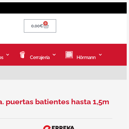
0
0,00
€
os
Cerrajería
Hörmann
. puertas batientes hasta 1,5m