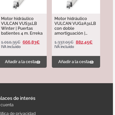
Motor hidráulico
Motor hidráulico
VULCAN VUS31LB
VULCAN VUG2A31LB
Winter | Puertas
con doble
batientes 4 m. Erreka
amortiguación |
Puertas batientes 4
1.010,35
€
666,83
€
1.337,05
€
882,45
€
m. erreka
IVA incluido
IVA incluido
Añadir a la cesta
Añadir a la cesta
laces de interés
 cuenta
lítica de privacidad