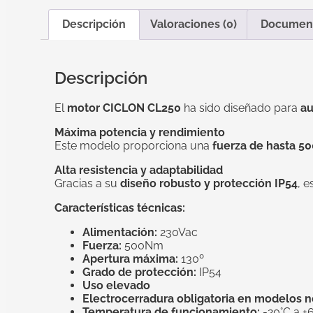
Descripción
Valoraciones (0)
Documen
Descripción
El
motor CICLON CL250
ha sido diseñado para
au
Máxima potencia y rendimiento
Este modelo proporciona una
fuerza de hasta 
Alta resistencia y adaptabilidad
Gracias a su
diseño robusto y protección IP54
, 
Características técnicas:
Alimentación:
230Vac
Fuerza:
500Nm
Apertura máxima:
130º
Grado de protección:
IP54
Uso elevado
Electrocerradura obligatoria en modelos 
Temperatura de funcionamiento:
-20°C a +