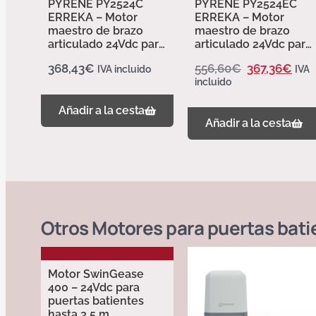
PYRENE PY2524C
PYRENE PY2524EC
ERREKA – Motor
ERREKA – Motor
maestro de brazo
maestro de brazo
articulado 24Vdc para
articulado 24Vdc para
puertas batientes
puertas batientes
368,43
€
556,60
€
367,36
€
IVA incluido
IVA
hasta 2,5m
hasta 2,5m
incluido
Añadir a la cesta
Añadir a la cesta
Otros
Motores para puertas bati
Motor SwinGease
400 – 24Vdc para
puertas batientes
hasta 3,5 m