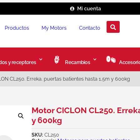
Mi cuenta
Productos
My Motors
Contacto
os y receptores
Recambios
Accesori
ON CL250. Erreka. puertas batientes hasta 1,5m y 600kg
Motor CICLON CL250. Erreka
y 600kg
SKU:
CL250