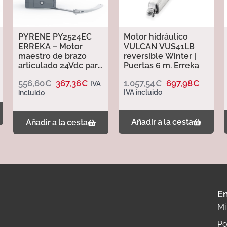
PYRENE PY2524EC
Motor hidráulico
ERREKA – Motor
VULCAN VUS41LB
maestro de brazo
reversible Winter |
articulado 24Vdc para
Puertas 6 m. Erreka
puertas batientes
556,60
€
367,36
€
1.057,54
€
697,98
€
IVA
hasta 2,5m
IVA incluido
incluido
Añadir a la cesta
Añadir a la cesta
En
Mi
Po