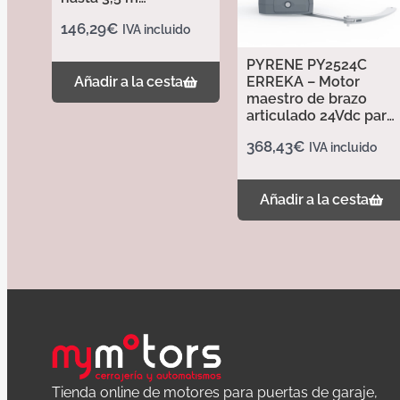
AlumiHome
146,29
€
IVA incluido
PYRENE PY2524C
ERREKA – Motor
Añadir a la cesta
maestro de brazo
articulado 24Vdc para
puertas batientes
368,43
€
IVA incluido
hasta 2,5m
Añadir a la cesta
Tienda online de motores para puertas de garaje,