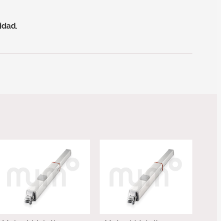
lidad
.