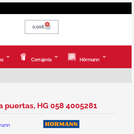
0
0,00
€
os
Cerrajería
Hörmann
ra puertas, HG 058 4005281
mann