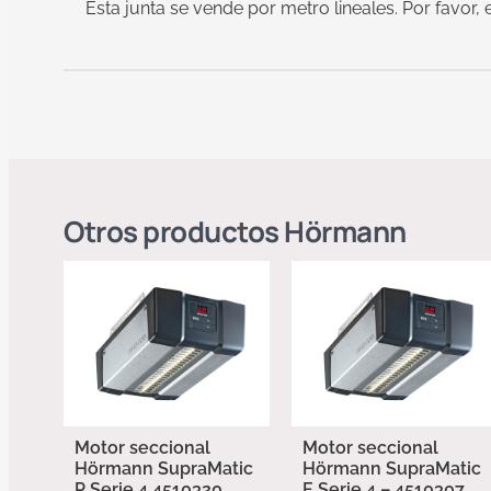
Esta junta se vende por metro lineales. Por favor,
Otros productos
Hörmann
Motor seccional
Motor seccional
Hörmann SupraMatic
Hörmann SupraMatic
P Serie 4 4510320
E Serie 4 – 4510307