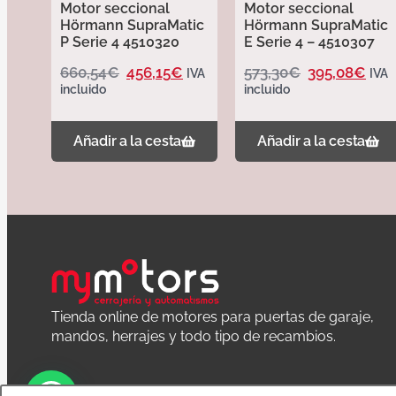
Motor seccional
Motor seccional
Hörmann SupraMatic
Hörmann SupraMatic
P Serie 4 4510320
E Serie 4 – 4510307
660,54
€
456,15
€
573,30
€
395,08
€
IVA
IVA
incluido
incluido
Añadir a la cesta
Añadir a la cesta
Tienda online de motores para puertas de garaje,
mandos, herrajes y todo tipo de recambios.