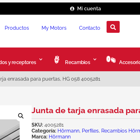
Mi cuenta
Productos
My Motors
Contacto
os y receptores
Recambios
Accesori
arja enrasada para puertas, HG 058 4005281
Junta de tarja enrasada pa
SKU:
4005281
Categoría:
Hörmann
,
Perfiles
,
Recambios Hör
Marca:
Hörmann