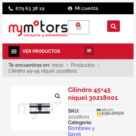
679 63 38 19
Mi cuenta
0
Te encuentras en:
Inicio
Productos
Cilindro 45+45 níquel 30218001
Cilindro 45+45
níquel 30218001
SKU:
30218001
Categoría:
Bombines y
llaves