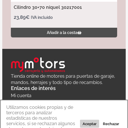
Cilindro 30+70 níquel 30217001
23,89
€
IVA incluido
Añadir a la cesta
Tienda online de motores para puertas de garaje,
mandos, herrajes y todo tipo de recambios.
Enlaces de interés
Mi cuenta
Política de privacidad
Utilizamos cookies propias y de
terceros para analizar
Carrito
estadísticas de nuestros
servicios, si se rechazan algunos
Aceptar
Rechazar