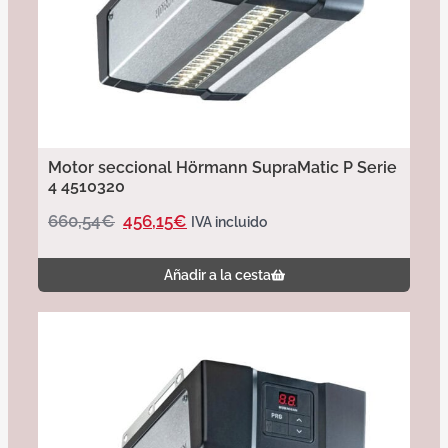
Motor seccional Hörmann SupraMatic P Serie
4 4510320
660,54
€
456,15
€
IVA incluido
Añadir a la cesta