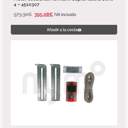
4 – 4510307
573,30
€
395,08
€
IVA incluido
Añadir a la cesta