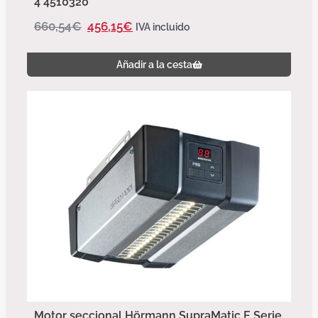
4 4510320
660,54
€
456,15
€
IVA incluido
Añadir a la cesta
Motor seccional Hörmann SupraMatic E Serie