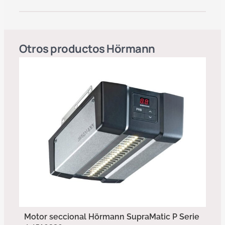
Otros productos
Hörmann
Motor seccional Hörmann SupraMatic P Serie