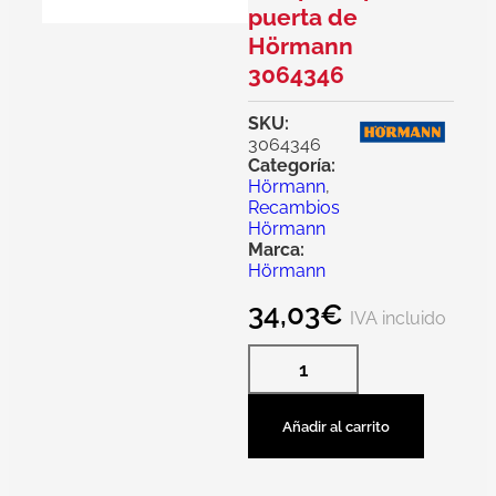
puerta de
Hörmann
3064346
SKU:
3064346
Categoría:
Hörmann
,
Recambios
Hörmann
Marca:
Hörmann
34,03
€
IVA incluido
Añadir al carrito