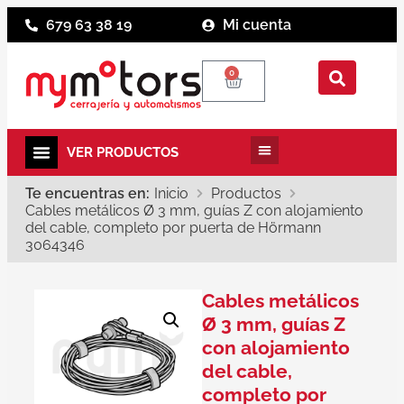
679 63 38 19
Mi cuenta
0
Te encuentras en:
Inicio
Productos
Cables metálicos Ø 3 mm, guías Z con alojamiento
del cable, completo por puerta de Hörmann
3064346
Cables metálicos
Ø 3 mm, guías Z
con alojamiento
del cable,
completo por