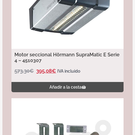
Motor seccional Hörmann SupraMatic E Serie
4 – 4510307
573,30
€
395,08
€
IVA incluido
Añadir a la cesta