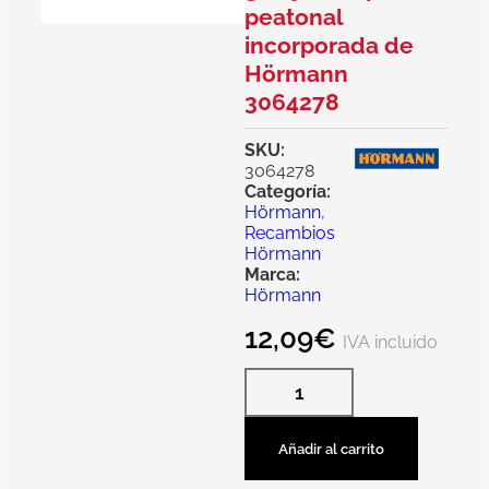
peatonal
incorporada de
Hörmann
3064278
SKU:
3064278
Categoría:
Hörmann
,
Recambios
Hörmann
Marca:
Hörmann
12,09
€
IVA incluido
Añadir al carrito