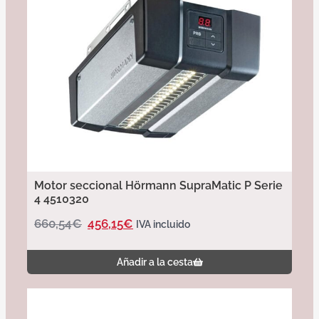
Motor seccional Hörmann SupraMatic P Serie
4 4510320
660,54
€
456,15
€
IVA incluido
Añadir a la cesta