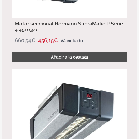
Motor seccional Hörmann SupraMatic P Serie
4 4510320
660,54
€
456,15
€
IVA incluido
Añadir a la cesta