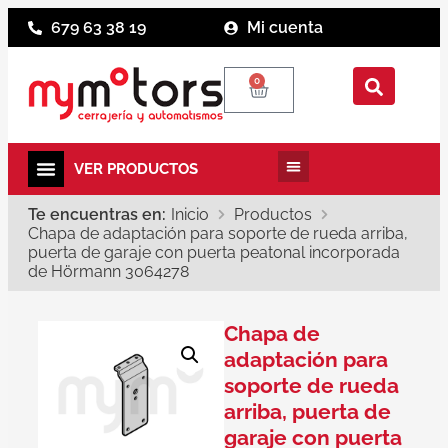
679 63 38 19
Mi cuenta
0
Te encuentras en:
Inicio
Productos
Chapa de adaptación para soporte de rueda arriba,
puerta de garaje con puerta peatonal incorporada
de Hörmann 3064278
Chapa de
adaptación para
soporte de rueda
arriba, puerta de
garaje con puerta