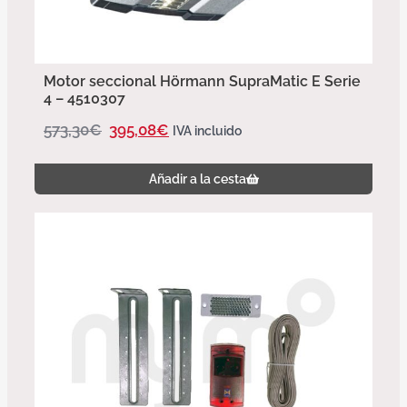
Motor seccional Hörmann SupraMatic E Serie
4 – 4510307
573,30
€
395,08
€
IVA incluido
Añadir a la cesta