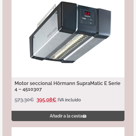
Motor seccional Hörmann SupraMatic E Serie
4 – 4510307
573,30
€
395,08
€
IVA incluido
Añadir a la cesta