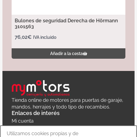
Bulones de seguridad Derecha de Hörmann
3101563
76,02
€
IVA incluido
Añadir a la cesta
Tienda online de motores para puertas de garaje,
mandos, herrajes y todo tipo de recambios.
Enlaces de interés
Mi cuenta
Política de privacidad
Utilizamos cookies propias y de