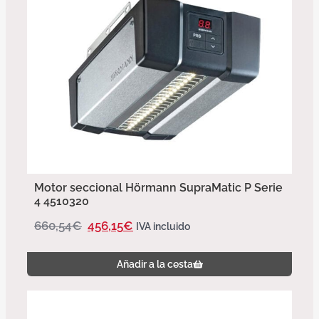
Motor seccional Hörmann SupraMatic P Serie
4 4510320
660,54
€
456,15
€
IVA incluido
Añadir a la cesta