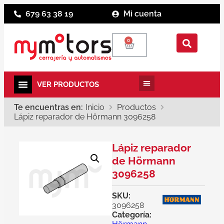
679 63 38 19
Mi cuenta
0
Te encuentras en:
Inicio
Productos
Lápiz reparador de Hörmann 3096258
Lápiz reparador
de Hörmann
3096258
SKU:
3096258
Categoría: