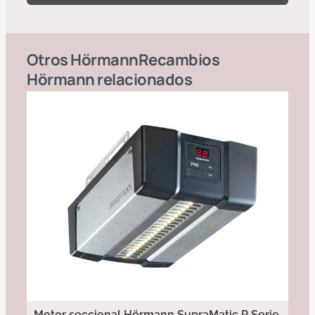
Otros
Hörmann
Recambios
Hörmann
relacionados
Motor seccional Hörmann SupraMatic P Serie