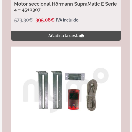
Motor seccional Hörmann SupraMatic E Serie
4 – 4510307
573,30
€
395,08
€
IVA incluido
Añadir a la cesta