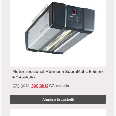
Motor seccional Hörmann SupraMatic E Serie
4 – 4510307
573,30
€
395,08
€
IVA incluido
Añadir a la cesta