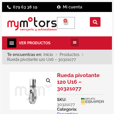
679 63 38 19
Mi cuenta
0
Te encuentras en:
Inicio
Productos
Rueda pivotante 120 U16 – 30321077
Rueda pivotante
120 U16 –
30321077
SKU:
30321077
Categoría: