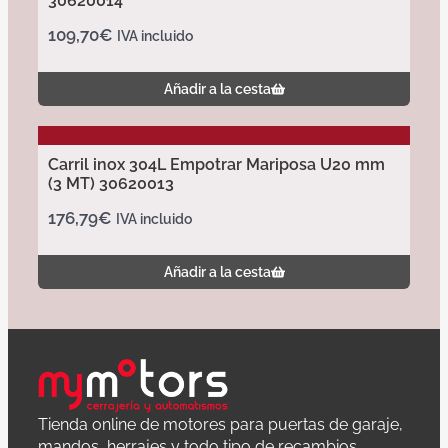
30620014
109,70
€
IVA incluido
Añadir a la cesta
Carril inox 304L Empotrar Mariposa U20 mm
(3 MT) 30620013
176,79
€
IVA incluido
Añadir a la cesta
Tienda online de motores para puertas de garaje,
mandos, herrajes y todo tipo de recambios.