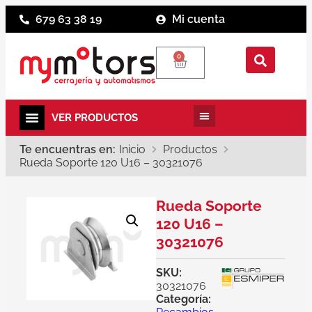
679 63 38 19
Mi cuenta
0
Te encuentras en:
Inicio
Productos
Rueda Soporte 120 U16 – 30321076
Rueda Soporte
120 U16 –
30321076
SKU:
30321076
Categoría: