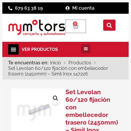
679 63 38 19
Mi cuenta
0
Te encuentras en:
Inicio
Productos
Set Levolan 60/120 fijación con embellecedor
trasero (2450mm) – Símil Inox 147226
Set Levolan
60/120 fijación
con
embellecedor
trasero (2450mm)
– Símil Inox