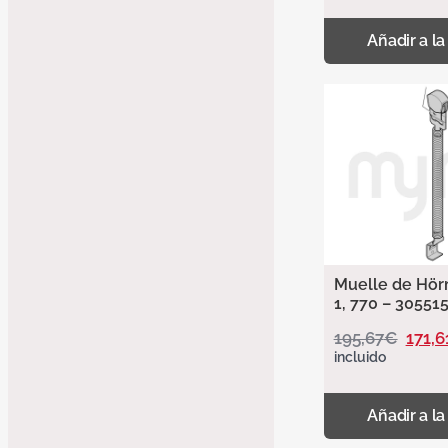
Añadir a la
Muelle de Hör
1, 770 – 30551
195,67
€
171,6
incluido
Añadir a la