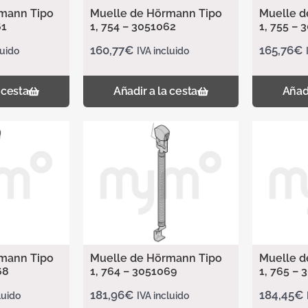
mann Tipo
Muelle de Hörmann Tipo
Muelle d
61
1, 754 – 3051062
1, 755 – 
160,77
€
165,76
€
luido
IVA incluido
 cesta
Añadir a la cesta
Añadi
mann Tipo
Muelle de Hörmann Tipo
Muelle d
68
1, 764 – 3051069
1, 765 – 
181,96
€
184,45
€
luido
IVA incluido