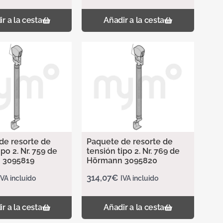
r a la cesta
Añadir a la cesta
de resorte de
Paquete de resorte de
ipo 2. Nr. 759 de
tensión tipo 2. Nr. 769 de
 3095819
Hörmann 3095820
314,07
€
IVA incluido
IVA incluido
r a la cesta
Añadir a la cesta