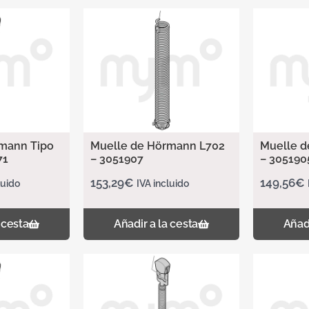
mann Tipo
Muelle de Hörmann L702
Muelle d
71
– 3051907
– 305190
153,29
€
149,56
€
luido
IVA incluido
 cesta
Añadir a la cesta
Añadi