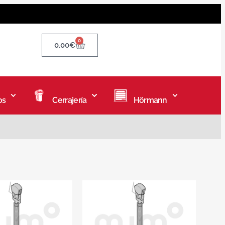
0
0,00
€
os
Cerrajería
Hörmann