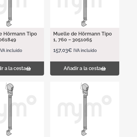
e Hörmann Tipo
Muelle de Hörmann Tipo
3061849
1, 760 – 3051065
157,03
€
IVA incluido
IVA incluido
r a la cesta
Añadir a la cesta