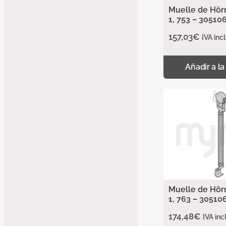
Muelle de Hör
1, 753 – 30510
157,03
€
IVA inc
Añadir a la
Muelle de Hör
1, 763 – 30510
174,48
€
IVA inc