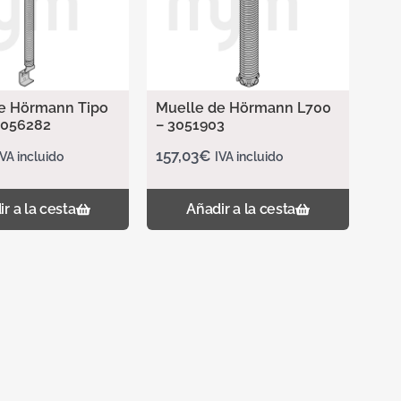
e Hörmann Tipo
Muelle de Hörmann L700
 3056282
– 3051903
157,03
€
IVA incluido
IVA incluido
r a la cesta
Añadir a la cesta