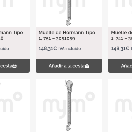
mann Tipo
Muelle de Hörmann Tipo
Muelle d
48
1, 751 – 3051059
1, 741 – 
148,31
€
148,31
€
luido
IVA incluido
 cesta
Añadir a la cesta
Añadi