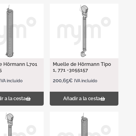
e Hörmann L701
Muelle de Hörmann Tipo
5
1, 771 -3055157
200,65
€
IVA incluido
IVA incluido
r a la cesta
Añadir a la cesta