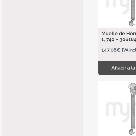
Muelle de Hör
1, 740 – 30618
147,06
€
IVA inc
Añadir a la