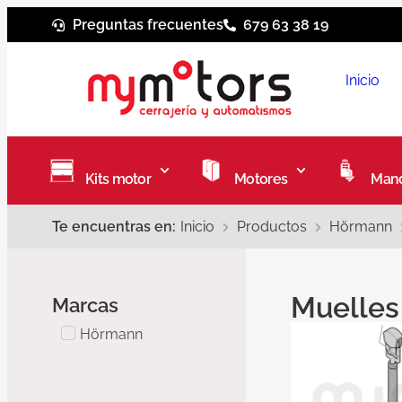
Preguntas frecuentes
679 63 38 19
Inicio
Kits motor
Motores
Mand
Te encuentras en:
Inicio
Productos
Hörmann
Muelle
Marcas
Hörmann