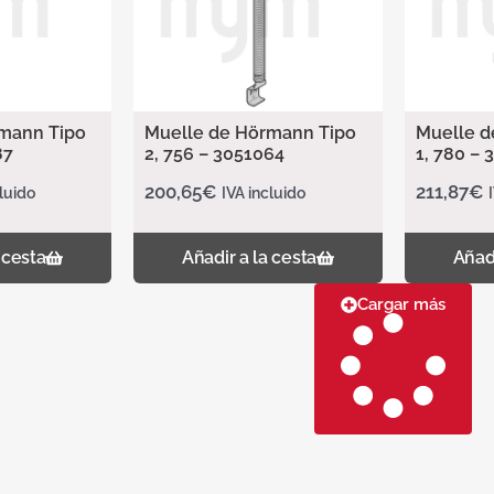
mann Tipo
Muelle de Hörmann Tipo
Muelle d
87
2, 756 – 3051064
1, 780 –
200,65
€
211,87
€
luido
IVA incluido
 cesta
Añadir a la cesta
Añadi
Cargar más