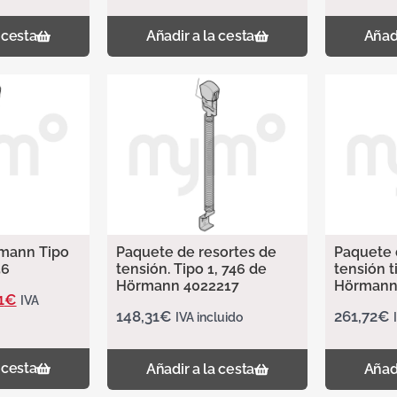
 cesta
Añadir a la cesta
Añadi
mann Tipo
Paquete de resortes de
Paquete 
56
tensión. Tipo 1, 746 de
tensión t
Hörmann 4022217
Hörmann
1
€
IVA
148,31
€
261,72
€
IVA incluido
 cesta
Añadir a la cesta
Añadi