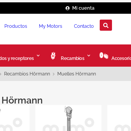
Mi cuenta
Productos
My Motors
Contacto
os y receptores
Recambios
Accesori
Recambios Hörmann
Muelles Hörmann
s Hörmann