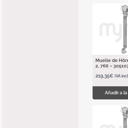
Muelle de Hör
2, 766 – 30510
219,35
€
IVA inc
Añadir a la