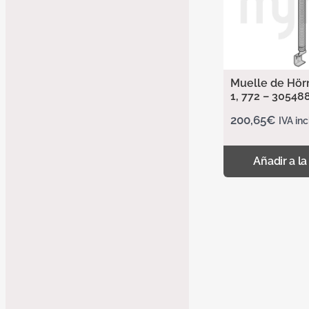
Muelle de Hör
1, 772 – 30548
200,65
€
IVA inc
Añadir a la