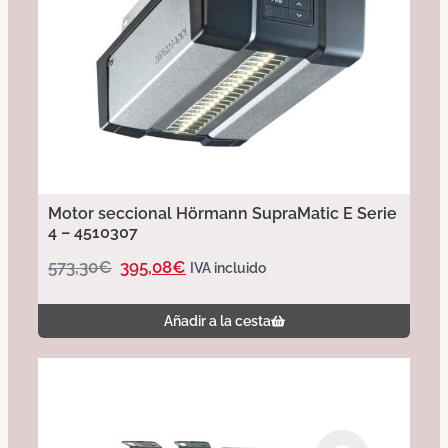
Motor seccional Hörmann SupraMatic E Serie
4 – 4510307
573,30
€
395,08
€
IVA incluido
Añadir a la cesta