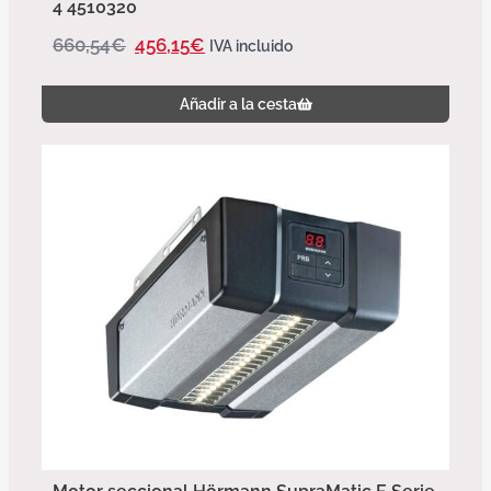
4 4510320
660,54
€
456,15
€
IVA incluido
Añadir a la cesta