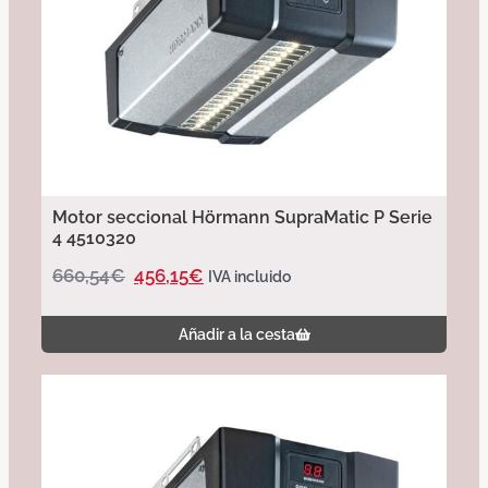
Motor seccional Hörmann SupraMatic P Serie
4 4510320
660,54
€
456,15
€
IVA incluido
Añadir a la cesta