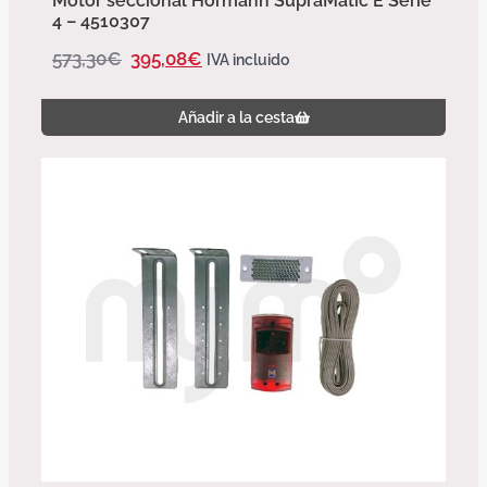
Motor seccional Hörmann SupraMatic E Serie
4 – 4510307
573,30
€
395,08
€
IVA incluido
Añadir a la cesta