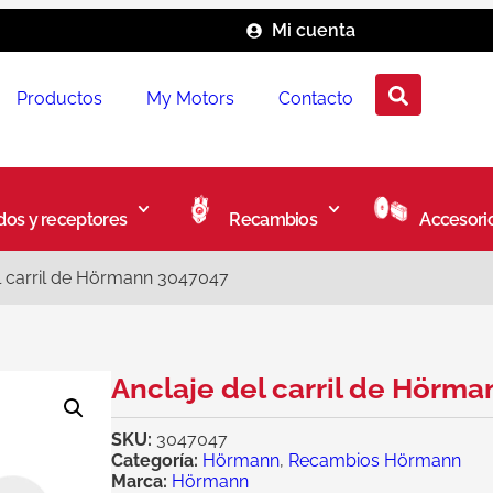
Mi cuenta
Productos
My Motors
Contacto
os y receptores
Recambios
Accesori
l carril de Hörmann 3047047
Anclaje del carril de Hörm
SKU:
3047047
Categoría:
Hörmann
,
Recambios Hörmann
Marca:
Hörmann