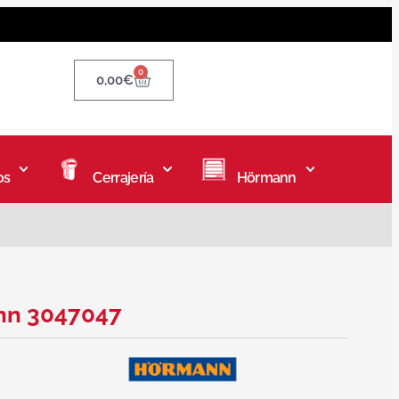
0
0,00
€
os
Cerrajería
Hörmann
ann 3047047