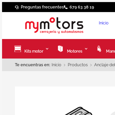
Preguntas frecuentes
679 63 38 19
Inicio
Kits motor
Motores
Mand
Te encuentras en:
Inicio
Productos
Anclaje de