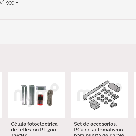
6/1999 –
Célula fotoeléctrica
Set de accesorios,
de reflexión RL 300
RC2 de automatismo
436710
para puerta de garaje