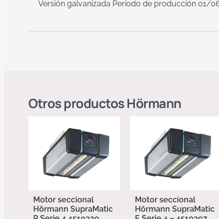
Versión galvanizada Período de producción 01/0
Otros productos
Hörmann
Motor seccional
Motor seccional
Hörmann SupraMatic
Hörmann SupraMatic
P Serie 4 4510320
E Serie 4 – 4510307