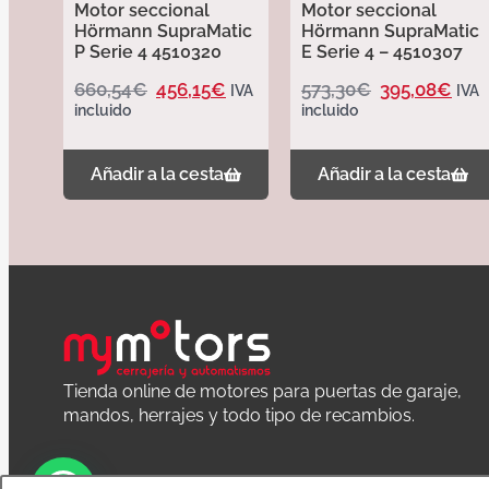
Motor seccional
Motor seccional
Hörmann SupraMatic
Hörmann SupraMatic
P Serie 4 4510320
E Serie 4 – 4510307
660,54
€
456,15
€
573,30
€
395,08
€
IVA
IVA
incluido
incluido
Añadir a la cesta
Añadir a la cesta
Tienda online de motores para puertas de garaje,
mandos, herrajes y todo tipo de recambios.