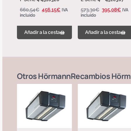
660,54
€
456,15
€
573,30
€
395,08
€
IVA
IVA
incluido
incluido
Añadir a la cesta
Añadir a la cesta
Otros
Hörmann
Recambios Hörm