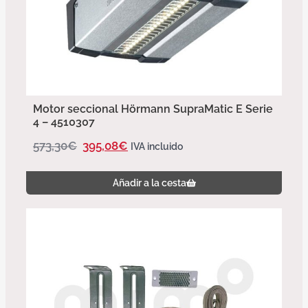
Motor seccional Hörmann SupraMatic E Serie
4 – 4510307
573,30
€
395,08
€
IVA incluido
Añadir a la cesta