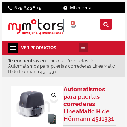
679 63 38 19
Mi cuenta
0
Te encuentras en:
Inicio
Productos
Automatismos para puertas correderas LineaMatic
H de Hörmann 4511331
Automatismos
para puertas
correderas
LineaMatic H de
Hörmann 4511331