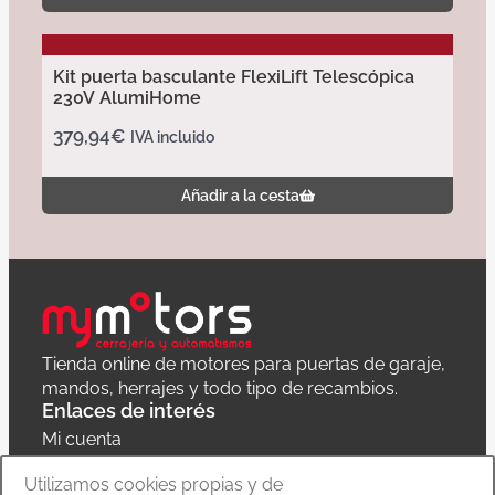
Kit puerta basculante FlexiLift Telescópica
230V AlumiHome
379,94
€
IVA incluido
Añadir a la cesta
Tienda online de motores para puertas de garaje,
mandos, herrajes y todo tipo de recambios.
Enlaces de interés
Mi cuenta
Política de privacidad
Utilizamos cookies propias y de