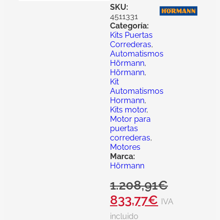
SKU:
4511331
Categoría:
Kits Puertas
Correderas
,
Automatismos
Hörmann
,
Hörmann
,
Kit
Automatismos
Hormann
,
Kits motor
,
Motor para
puertas
correderas
,
Motores
Marca:
Hörmann
1.208,91
€
833,77
€
IVA
incluido