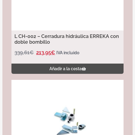
L CH-002 – Cerradura hidráulica ERREKA con
doble bombillo
339,61
€
213,95
€
IVA incluido
Añadir a la cesta