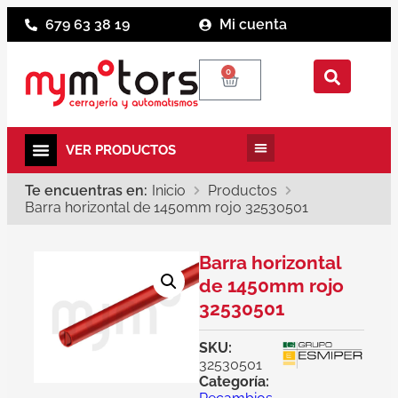
679 63 38 19
Mi cuenta
0
Te encuentras en:
Inicio
Productos
Barra horizontal de 1450mm rojo 32530501
Barra horizontal
de 1450mm rojo
32530501
SKU:
32530501
Categoría: