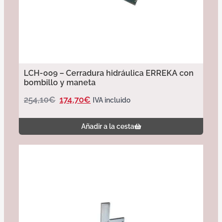
LCH-009 – Cerradura hidráulica ERREKA con
bombillo y maneta
254,10
€
174,70
€
IVA incluido
Añadir a la cesta