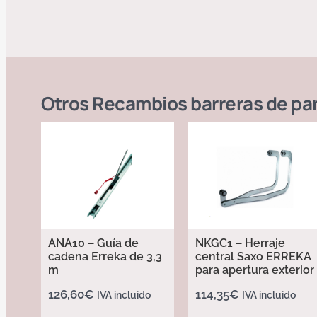
Otros
Recambios barreras de pa
ANA10 – Guía de
NKGC1 – Herraje
cadena Erreka de 3,3
central Saxo ERREKA
m
para apertura exterior
126,60
€
114,35
€
IVA incluido
IVA incluido