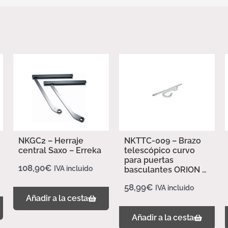
NKGC2 – Herraje
NKTTC-009 – Brazo
central Saxo – Erreka
telescópico curvo
para puertas
108,90
€
IVA incluido
basculantes ORION –
Erreka
58,99
€
IVA incluido
Añadir a la cesta
Añadir a la cesta