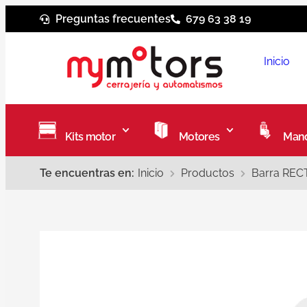
Preguntas frecuentes
679 63 38 19
Inicio
Kits motor
Motores
Mand
Te encuentras en:
Inicio
Productos
Barra REC