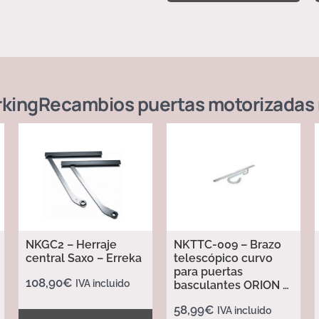
rking
Recambios puertas motorizadas
NKGC2 – Herraje
NKTTC-009 – Brazo
central Saxo – Erreka
telescópico curvo
para puertas
108,90
€
IVA incluido
basculantes ORION –
Erreka
58,99
€
IVA incluido