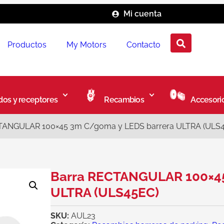
Mi cuenta
Productos
My Motors
Contacto
os y receptores
Recambios
Accesori
TANGULAR 100×45 3m C/goma y LEDS barrera ULTRA (ULS
Barra RECTANGULAR 100×45
ULTRA (ULS45EC)
SKU:
AUL23