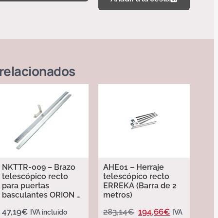
relacionados
NKTTR-009 – Brazo
AHE01 – Herraje
telescópico recto
telescópico recto
para puertas
ERREKA (Barra de 2
basculantes ORION –
metros)
Erreka
47,19
€
283,14
€
194,66
€
IVA incluido
IVA