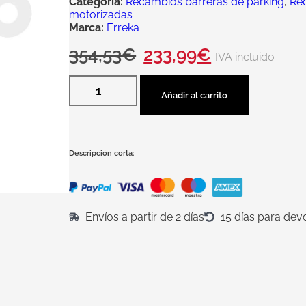
Categoría:
Recambios barreras de parking
,
Re
motorizadas
Marca:
Erreka
354,53
€
233,99
€
IVA incluido
Añadir al carrito
Descripción corta:
Envíos a partir de 2 días
15 días para dev