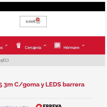
0
0,00
€
os
Cerrajería
Hörmann
45EC)
 3m C/goma y LEDS barrera