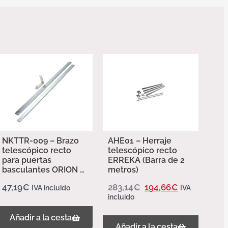
NKTTR-009 – Brazo
AHE01 – Herraje
telescópico recto
telescópico recto
para puertas
ERREKA (Barra de 2
basculantes ORION –
metros)
Erreka
47,19
€
283,14
€
194,66
€
IVA incluido
IVA
incluido
Añadir a la cesta
Añadir a la cesta