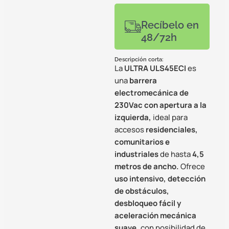
Recíbelo en
48/72h
Descripción corta:
La
ULTRA ULS45ECI
es
una
barrera
electromecánica de
230Vac con apertura a la
izquierda,
ideal para
accesos
residenciales,
comunitarios e
industriales
de hasta
4,5
metros de ancho.
Ofrece
uso intensivo, detección
de obstáculos,
desbloqueo fácil y
aceleración mecánica
suave,
con posibilidad de