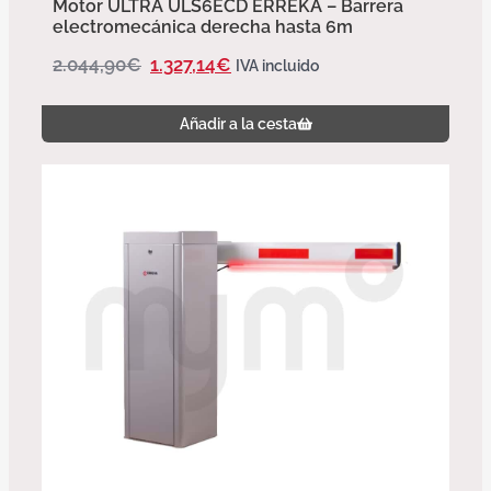
Motor ULTRA ULS6ECD ERREKA – Barrera
electromecánica derecha hasta 6m
2.044,90
€
1.327,14
€
IVA incluido
Añadir a la cesta