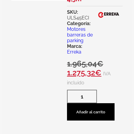
SKU:
ULS45ECI
Categoría:
Motores
barreras de
parking
Marca:
Erreka
1.965,04
€
1.275,32
€
IVA
incluido
Añadir al carrito