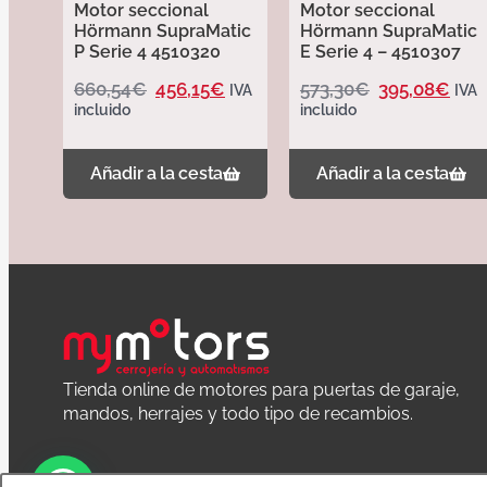
Motor seccional
Motor seccional
Hörmann SupraMatic
Hörmann SupraMatic
P Serie 4 4510320
E Serie 4 – 4510307
660,54
€
456,15
€
573,30
€
395,08
€
IVA
IVA
incluido
incluido
Añadir a la cesta
Añadir a la cesta
Tienda online de motores para puertas de garaje,
mandos, herrajes y todo tipo de recambios.