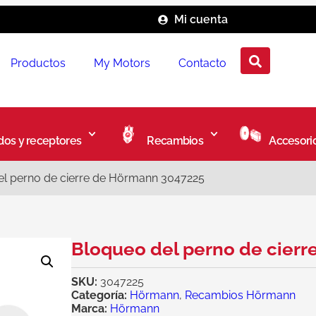
Mi cuenta
Productos
My Motors
Contacto
os y receptores
Recambios
Accesori
l perno de cierre de Hörmann 3047225
Bloqueo del perno de cier
SKU:
3047225
Categoría:
Hörmann
,
Recambios Hörmann
Marca:
Hörmann