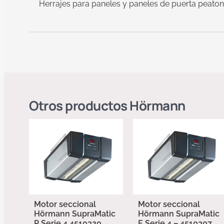
Herrajes para paneles y paneles de puerta peato
Otros productos
Hörmann
Motor seccional
Motor seccional
Hörmann SupraMatic
Hörmann SupraMatic
P Serie 4 4510320
E Serie 4 – 4510307