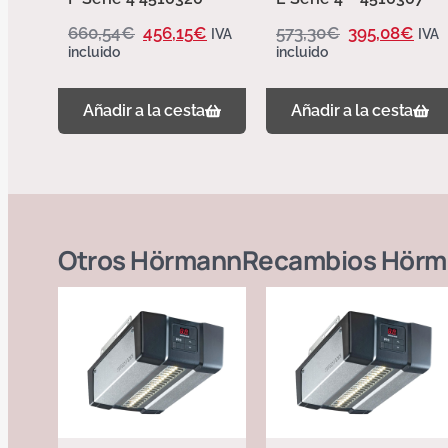
660,54
€
456,15
€
573,30
€
395,08
€
IVA
IVA
incluido
incluido
Añadir a la cesta
Añadir a la cesta
Otros
Hörmann
Recambios Hörm