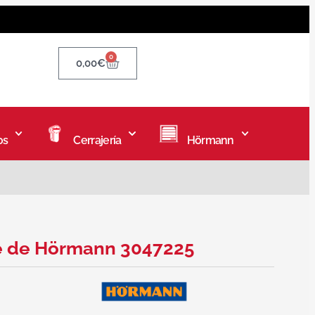
0
0,00
€
os
Cerrajería
Hörmann
re de Hörmann 3047225