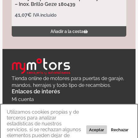
– Inox. Brillo Geze 180439
41,07
€
IVA incluido
Añadir a la cesta
Tienda online de motores para puertas de garaje,
mandos, herrajes y todo tipo de recambios.
Enlaces de interés
Mi cuenta
Política de privacidad
Utilizamos cookies propias y de
terceros para analizar
Carrito
estadísticas de nuestros
servicios, si se rechazan algunos
Aceptar
Rechazar
elementos pueden dejar de