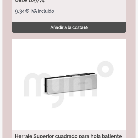
Geze 169774
9,34
€
IVA incluido
Añadir a la cesta
Herraje Superior cuadrado para hoja batiente