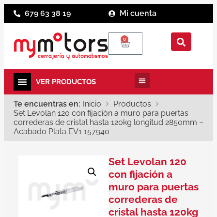
679 63 38 19
Mi cuenta
0
Te encuentras en:
Inicio
Productos
Set Levolan 120 con fijación a muro para puertas
correderas de cristal hasta 120kg longitud 2850mm –
Acabado Plata EV1 157940
Set Levolan 120
con fijación a
muro para puertas
correderas de
cristal hasta 120kg