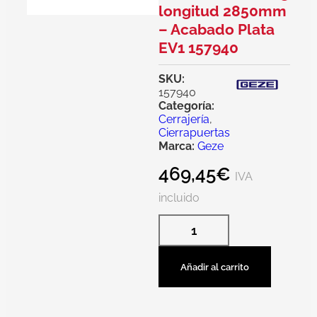
longitud 2850mm
– Acabado Plata
EV1 157940
SKU:
157940
Categoría:
Cerrajería
,
Cierrapuertas
Marca:
Geze
469,45
€
IVA
incluido
Añadir al carrito