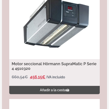
Motor seccional Hörmann SupraMatic P Serie
4 4510320
660,54
€
456,15
€
IVA incluido
Añadir a la cesta