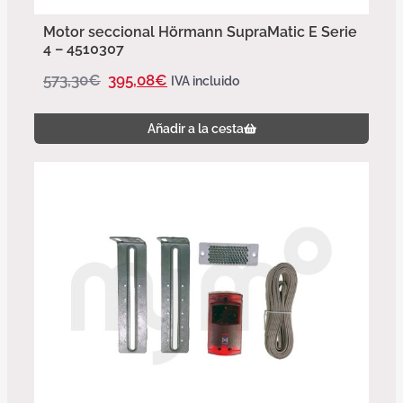
Motor seccional Hörmann SupraMatic E Serie
4 – 4510307
573,30
€
395,08
€
IVA incluido
Añadir a la cesta