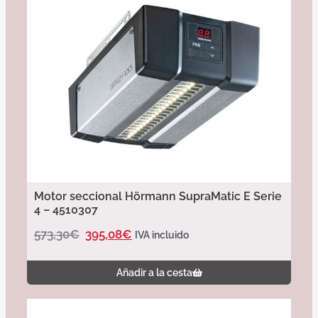
Motor seccional Hörmann SupraMatic E Serie
4 – 4510307
573,30
€
395,08
€
IVA incluido
Añadir a la cesta