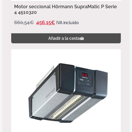
Motor seccional Hörmann SupraMatic P Serie
4 4510320
660,54
€
456,15
€
IVA incluido
Añadir a la cesta