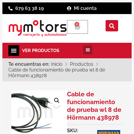
679 63 38 19
Mi cuenta
0
Te encuentras en:
Inicio
Productos
Cable de funcionamiento de prueba wl 8 de
Hörmann 438978
Cable de
funcionamiento
de prueba wl 8 de
Hörmann 438978
SKU: