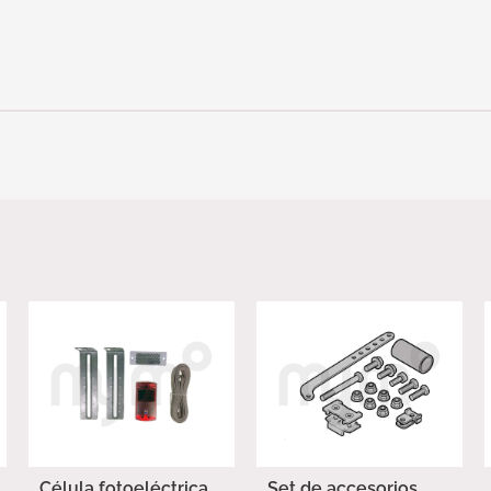
Célula fotoeléctrica
Set de accesorios,