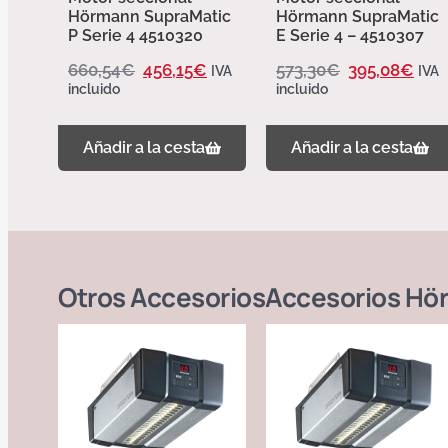
Hörmann SupraMatic
Hörmann SupraMatic
P Serie 4 4510320
E Serie 4 – 4510307
660,54
€
456,15
€
573,30
€
395,08
€
IVA
IVA
incluido
incluido
Añadir a la cesta
Añadir a la cesta
Otros
Accesorios
Accesorios Hö