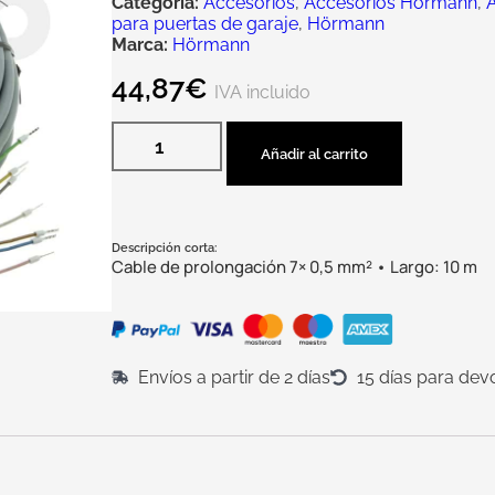
Categoría:
Accesorios
,
Accesorios Hörmann
,
A
para puertas de garaje
,
Hörmann
Marca:
Hörmann
44,87
€
IVA incluido
Añadir al carrito
Descripción corta:
Cable de prolongación 7× 0,5 mm² • Largo: 10 m
Envíos a partir de 2 días
15 días para dev