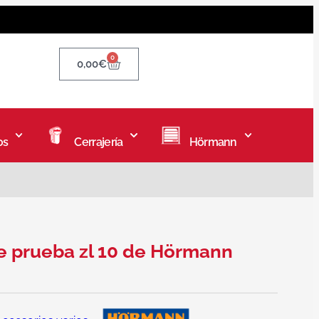
0
0,00
€
os
Cerrajería
Hörmann
e prueba zl 10 de Hörmann