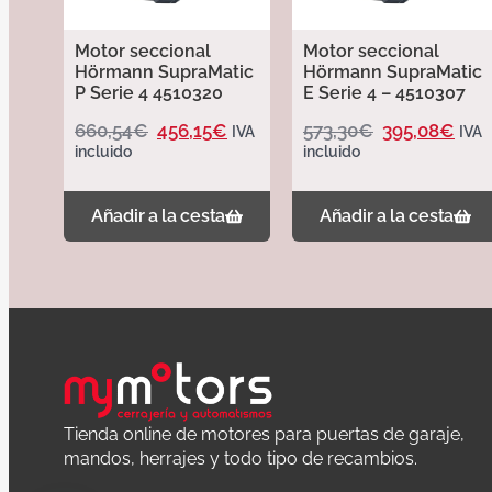
Motor seccional
Motor seccional
Hörmann SupraMatic
Hörmann SupraMatic
P Serie 4 4510320
E Serie 4 – 4510307
660,54
€
456,15
€
573,30
€
395,08
€
IVA
IVA
incluido
incluido
Añadir a la cesta
Añadir a la cesta
Tienda online de motores para puertas de garaje,
mandos, herrajes y todo tipo de recambios.