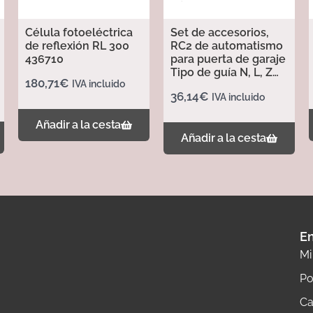
Célula fotoeléctrica
Set de accesorios,
de reflexión RL 300
RC2 de automatismo
436710
para puerta de garaje
Tipo de guía N, L, Z
180,71
€
IVA incluido
437702
36,14
€
IVA incluido
Añadir a la cesta
Añadir a la cesta
En
Mi
Po
Ca