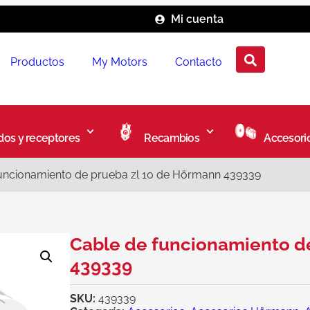
Mi cuenta
Productos
My Motors
Contacto
os y receptores
Recambios
Accesori
uncionamiento de prueba zl 10 de Hörmann 439339
Cable de funcionamiento d
439339
SKU:
439339