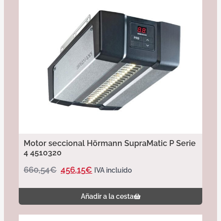
Motor seccional Hörmann SupraMatic P Serie
4 4510320
660,54
€
456,15
€
IVA incluido
Añadir a la cesta