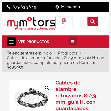
679 63 38 19
Mi cuenta
0
Te encuentras en:
Inicio
Productos
Cables de alambre reforzados Ø 2,9 mm, guía H, con
guardacabos, completo por puerta de Hörmann
3086955
Cables de
alambre
reforzados Ø 2,9
mm, guía H, con
guardacabos,