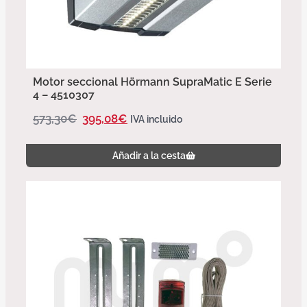
Motor seccional Hörmann SupraMatic E Serie
4 – 4510307
573,30
€
395,08
€
IVA incluido
Añadir a la cesta