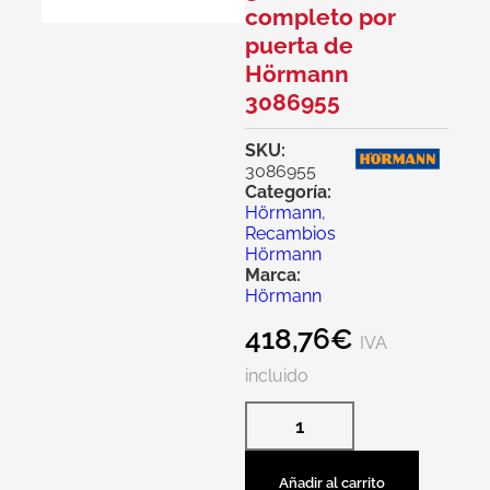
completo por
puerta de
Hörmann
3086955
SKU:
3086955
Categoría:
Hörmann
,
Recambios
Hörmann
Marca:
Hörmann
418,76
€
IVA
incluido
Añadir al carrito