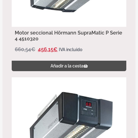
Motor seccional Hörmann SupraMatic P Serie
4 4510320
660,54
€
456,15
€
IVA incluido
Añadir a la cesta