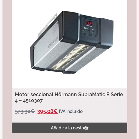
Motor seccional Hörmann SupraMatic E Serie
4 – 4510307
573,30
€
395,08
€
IVA incluido
Añadir a la cesta