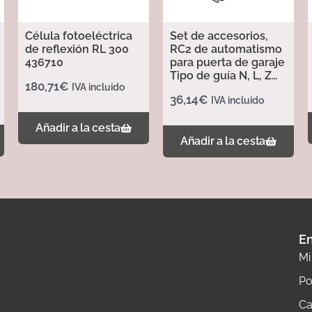
Célula fotoeléctrica
Set de accesorios,
de reflexión RL 300
RC2 de automatismo
436710
para puerta de garaje
Tipo de guía N, L, Z
180,71
€
IVA incluido
437702
36,14
€
IVA incluido
Añadir a la cesta
Añadir a la cesta
En
Mi
Po
Ca