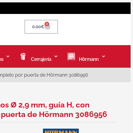
0
0,00
€
os
Cerrajería
Hörmann
ompleto por puerta de Hörmann 3086956
os Ø 2,9 mm, guía H, con
r puerta de Hörmann 3086956