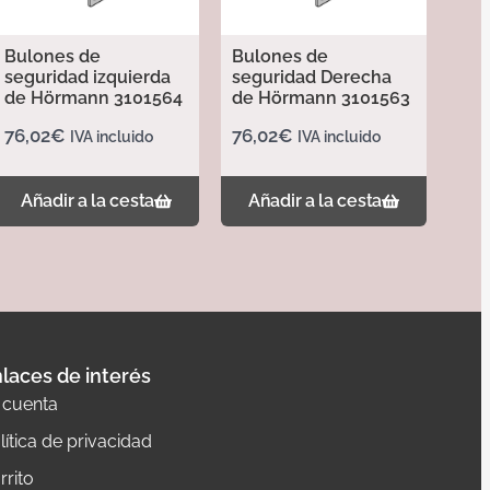
Bulones de
Bulones de
seguridad izquierda
seguridad Derecha
de Hörmann 3101564
de Hörmann 3101563
76,02
€
76,02
€
IVA incluido
IVA incluido
Añadir a la cesta
Añadir a la cesta
laces de interés
 cuenta
lítica de privacidad
rrito