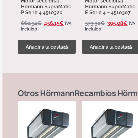
Motor seccional
Motor seccional
Hörmann SupraMatic
Hörmann SupraMatic
P Serie 4 4510320
E Serie 4 – 4510307
660,54
€
456,15
€
573,30
€
395,08
€
IVA
IVA
incluido
incluido
Añadir a la cesta
Añadir a la cesta
Otros
Hörmann
Recambios Hörm