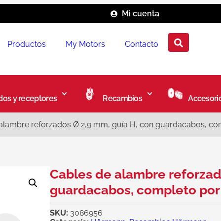
Mi cuenta
Productos
My Motors
Contacto
os y receptores
Recambios
Accesori
alambre reforzados Ø 2,9 mm, guía H, con guardacabos, c
Cables de alambre reforzad
guardacabos, completo po
SKU:
3086956