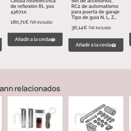
Célula fotoeléctrica
Set de accesorios,
de reflexión RL 300
RC2 de automatismo
436710
para puerta de garaje
Tipo de guía N, L, Z
180,71
€
IVA incluido
437702
36,14
€
IVA incluido
Añadir a la cesta
Añadir a la cesta
ann
relacionados