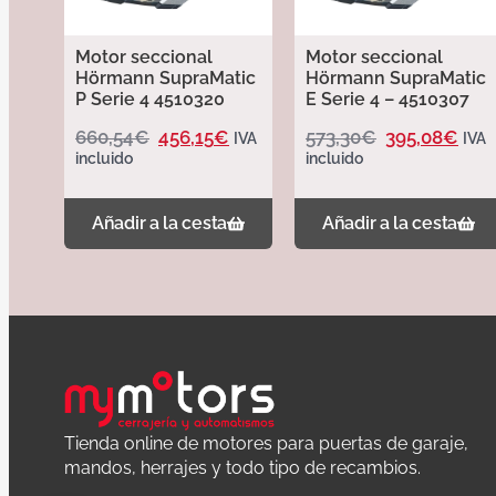
Motor seccional
Motor seccional
Hörmann SupraMatic
Hörmann SupraMatic
P Serie 4 4510320
E Serie 4 – 4510307
660,54
€
456,15
€
573,30
€
395,08
€
IVA
IVA
incluido
incluido
Añadir a la cesta
Añadir a la cesta
Tienda online de motores para puertas de garaje,
mandos, herrajes y todo tipo de recambios.