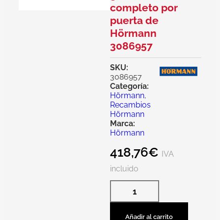
completo por
puerta de
Hörmann
3086957
SKU:
3086957
Categoría:
Hörmann
,
Recambios
Hörmann
Marca:
Hörmann
418,76
€
IVA
incluido
Añadir al carrito