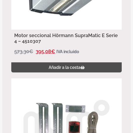
Motor seccional Hörmann SupraMatic E Serie
4 – 4510307
573,30
€
395,08
€
IVA incluido
Añadir a la cesta