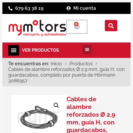
679 63 38 19
Mi cuenta
0
Te encuentras en:
Inicio
Productos
Cables de alambre reforzados Ø 2,9 mm, guía H, con
guardacabos, completo por puerta de Hörmann
3086957
Cables de
alambre
reforzados Ø 2,9
mm, guía H, con
guardacabos,