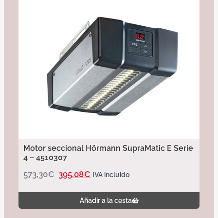
Motor seccional Hörmann SupraMatic E Serie
4 – 4510307
573,30
€
395,08
€
IVA incluido
Añadir a la cesta