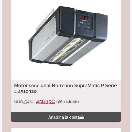
Motor seccional Hörmann SupraMatic P Serie
4 4510320
660,54
€
456,15
€
IVA incluido
Añadir a la cesta