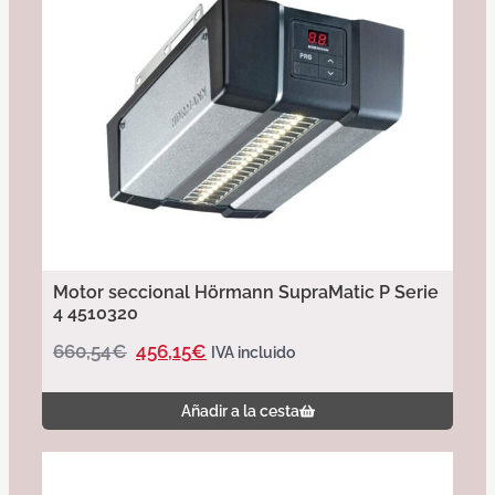
Motor seccional Hörmann SupraMatic P Serie
4 4510320
660,54
€
456,15
€
IVA incluido
Añadir a la cesta