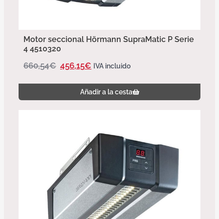
Motor seccional Hörmann SupraMatic P Serie
4 4510320
660,54
€
456,15
€
IVA incluido
Añadir a la cesta