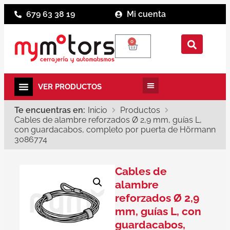
679 63 38 19
Mi cuenta
0
Te encuentras en:
Inicio
Productos
Cables de alambre reforzados Ø 2,9 mm, guías L,
con guardacabos, completo por puerta de Hörmann
3086774
Cables de
alambre
reforzados Ø 2,9
mm, guías L, con
guardacabos,