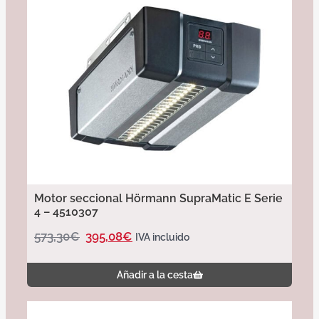
Motor seccional Hörmann SupraMatic E Serie
4 – 4510307
573,30
€
395,08
€
IVA incluido
Añadir a la cesta