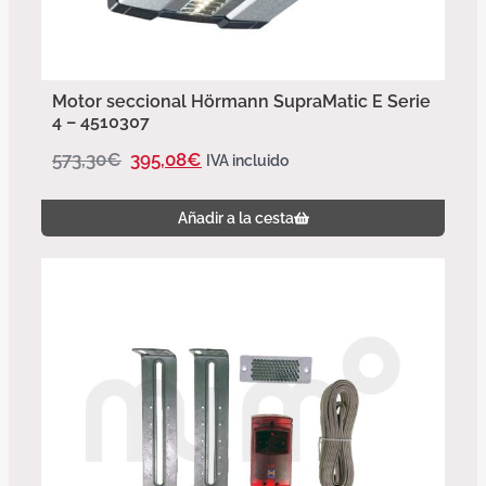
Motor seccional Hörmann SupraMatic E Serie
4 – 4510307
573,30
€
395,08
€
IVA incluido
Añadir a la cesta