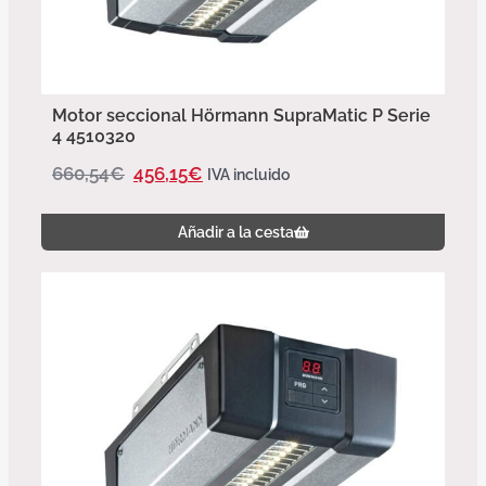
Motor seccional Hörmann SupraMatic P Serie
4 4510320
660,54
€
456,15
€
IVA incluido
Añadir a la cesta