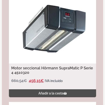
Motor seccional Hörmann SupraMatic P Serie
4 4510320
660,54
€
456,15
€
IVA incluido
Añadir a la cesta