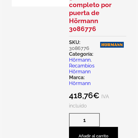
completo por
puerta de
Hörmann
3086776
SKU:
3086776
Categoría:
Hörmann
,
Recambios
Hörmann
Marca:
Hörmann
418,76
€
IVA
incluido
Añadir al carrito