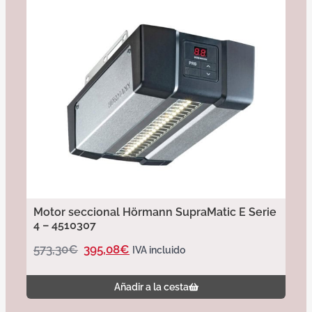
Motor seccional Hörmann SupraMatic E Serie
4 – 4510307
573,30
€
395,08
€
IVA incluido
Añadir a la cesta