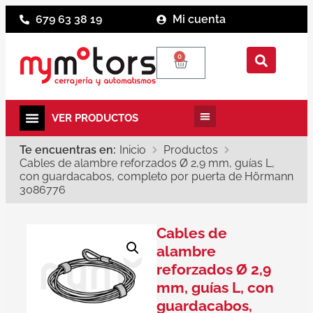
679 63 38 19
Mi cuenta
0
Te encuentras en:
Inicio
Productos
Cables de alambre reforzados Ø 2,9 mm, guías L,
con guardacabos, completo por puerta de Hörmann
3086776
Cables de
alambre
reforzados Ø 2,9
mm, guías L, con
guardacabos,