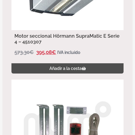
Motor seccional Hörmann SupraMatic E Serie
4 – 4510307
573,30
€
395,08
€
IVA incluido
Añadir a la cesta