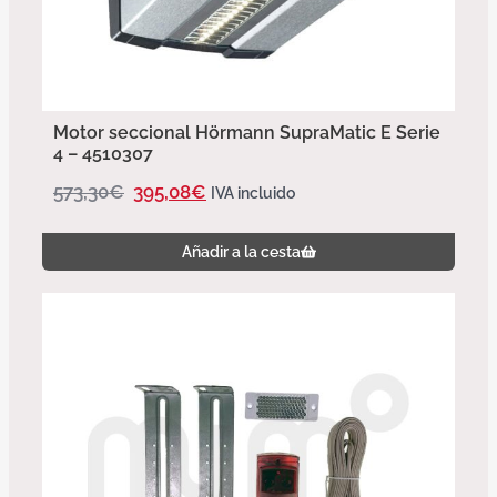
Motor seccional Hörmann SupraMatic E Serie
4 – 4510307
573,30
€
395,08
€
IVA incluido
Añadir a la cesta