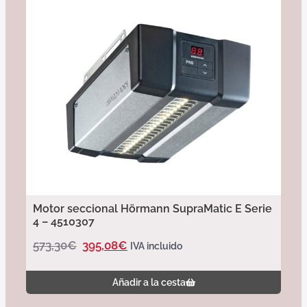
Motor seccional Hörmann SupraMatic E Serie
4 – 4510307
573,30
€
395,08
€
IVA incluido
Añadir a la cesta