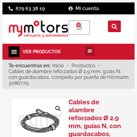
679 63 38 19
Mi cuenta
0
Te encuentras en:
Inicio
Productos
Cables de alambre reforzados Ø 2,9 mm, guías N,
con guardacabos, completo por puerta de Hörmann
3086779
Cables de
alambre
reforzados Ø 2,9
mm, guías N, con
guardacabos,