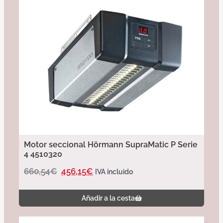
Motor seccional Hörmann SupraMatic P Serie
4 4510320
660,54
€
456,15
€
IVA incluido
Añadir a la cesta