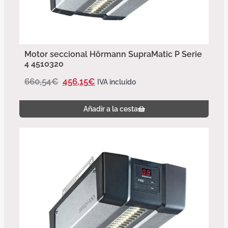
Motor seccional Hörmann SupraMatic P Serie
4 4510320
660,54
€
456,15
€
IVA incluido
Añadir a la cesta