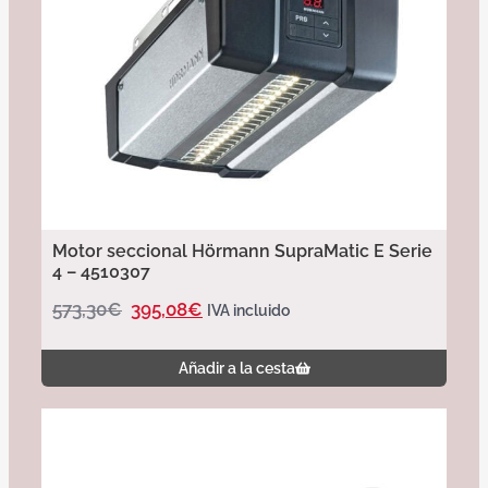
Motor seccional Hörmann SupraMatic E Serie
4 – 4510307
573,30
€
395,08
€
IVA incluido
Añadir a la cesta