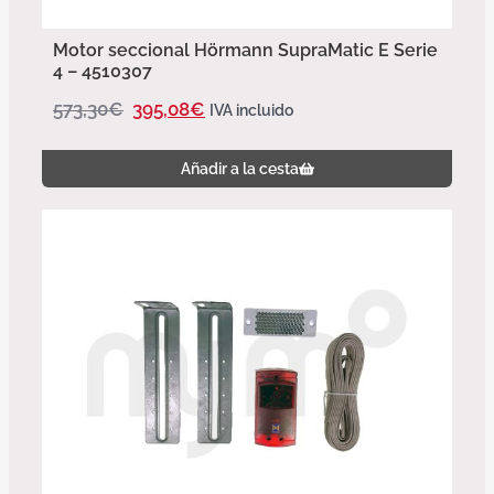
Motor seccional Hörmann SupraMatic E Serie
4 – 4510307
573,30
€
395,08
€
IVA incluido
Añadir a la cesta