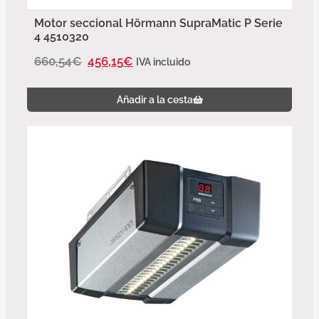
Motor seccional Hörmann SupraMatic P Serie
4 4510320
660,54
€
456,15
€
IVA incluido
Añadir a la cesta