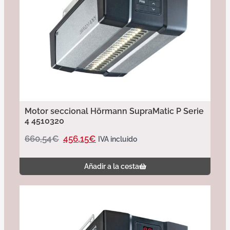
Motor seccional Hörmann SupraMatic P Serie
4 4510320
660,54
€
456,15
€
IVA incluido
Añadir a la cesta