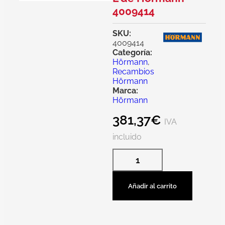
4009414
SKU:
4009414
Categoría:
Hörmann
,
Recambios
Hörmann
Marca:
Hörmann
381,37
€
IVA
incluido
Añadir al carrito