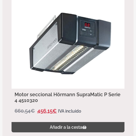
Motor seccional Hörmann SupraMatic P Serie
4 4510320
660,54
€
456,15
€
IVA incluido
Añadir a la cesta