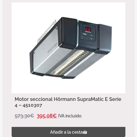
Motor seccional Hörmann SupraMatic E Serie
4 – 4510307
573,30
€
395,08
€
IVA incluido
Añadir a la cesta