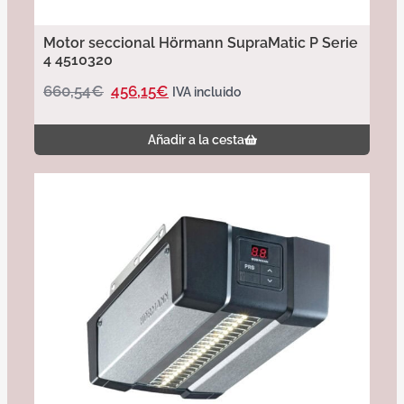
Motor seccional Hörmann SupraMatic P Serie
4 4510320
660,54
€
456,15
€
IVA incluido
Añadir a la cesta