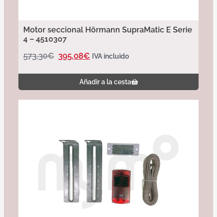
Motor seccional Hörmann SupraMatic E Serie
4 – 4510307
573,30
€
395,08
€
IVA incluido
Añadir a la cesta