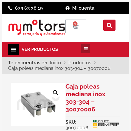
679 63 38 19
Mi cuenta
0
Te encuentras en:
Inicio
Productos
Caja poleas mediana inox 303-304 – 30070006
Caja poleas
mediana inox
303-304 –
30070006
SKU:
30070006