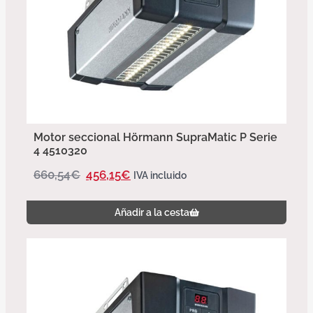
Motor seccional Hörmann SupraMatic P Serie
4 4510320
660,54
€
456,15
€
IVA incluido
Añadir a la cesta