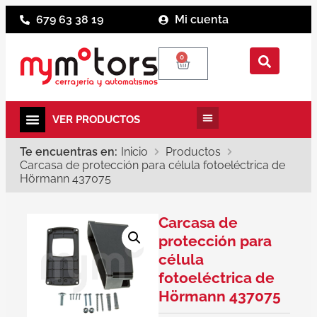
679 63 38 19
Mi cuenta
0
Te encuentras en:
Inicio
Productos
Carcasa de protección para célula fotoeléctrica de
Hörmann 437075
Carcasa de
protección para
célula
fotoeléctrica de
Hörmann 437075