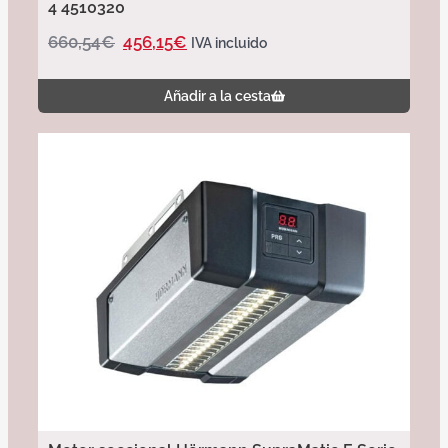
4 4510320
660,54
€
456,15
€
IVA incluido
Añadir a la cesta