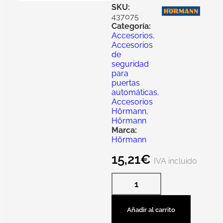
SKU:
437075
Categoría:
Accesorios
,
Accesorios
de
seguridad
para
puertas
automáticas
,
Accesorios
Hörmann
,
Hörmann
Marca:
Hörmann
15,21
€
IVA incluido
Añadir al carrito