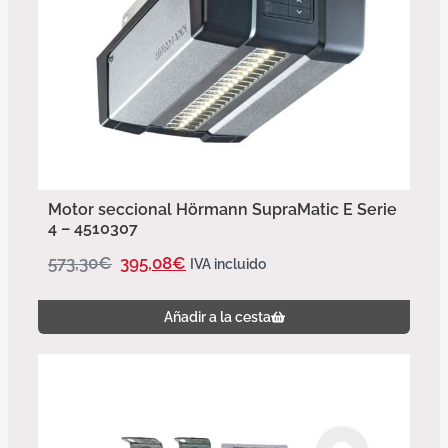
Motor seccional Hörmann SupraMatic E Serie
4 – 4510307
573,30
€
395,08
€
IVA incluido
Añadir a la cesta