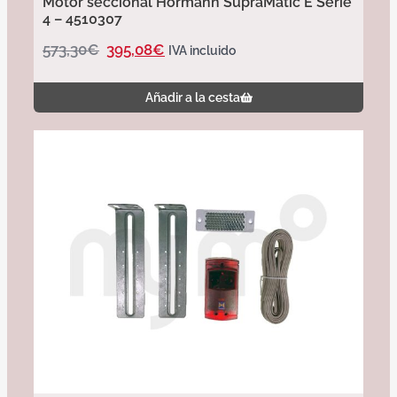
Motor seccional Hörmann SupraMatic E Serie
4 – 4510307
573,30
€
395,08
€
IVA incluido
Añadir a la cesta