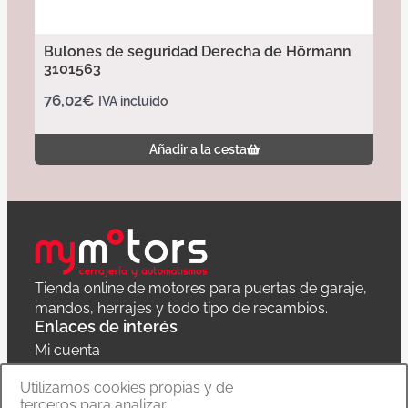
Bulones de seguridad Derecha de Hörmann
3101563
76,02
€
IVA incluido
Añadir a la cesta
Tienda online de motores para puertas de garaje,
mandos, herrajes y todo tipo de recambios.
Enlaces de interés
Mi cuenta
Política de privacidad
Utilizamos cookies propias y de
terceros para analizar