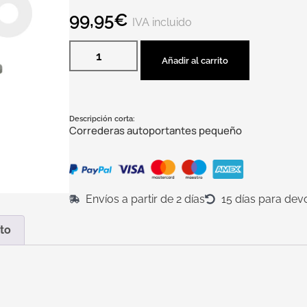
99,95
€
IVA incluido
Añadir al carrito
Descripción corta:
Correderas autoportantes pequeño
Envíos a partir de 2 días
15 días para dev
to