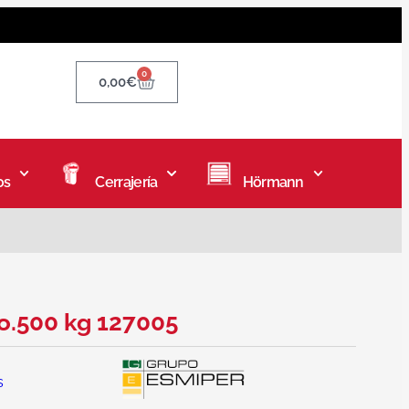
0
0,00
€
os
Cerrajería
Hörmann
o.500 kg 127005
s