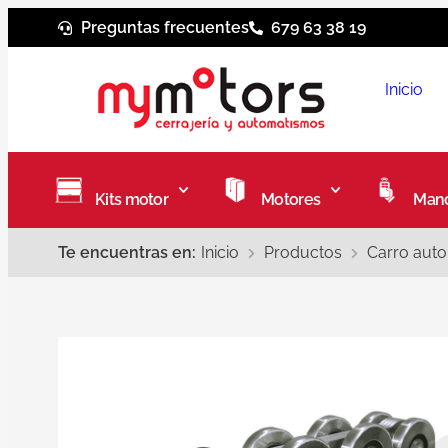
Preguntas frecuentes
679 63 38 19
Inicio
Kits motor
Motores
Mand
Te encuentras en:
Inicio
Productos
Carro aut