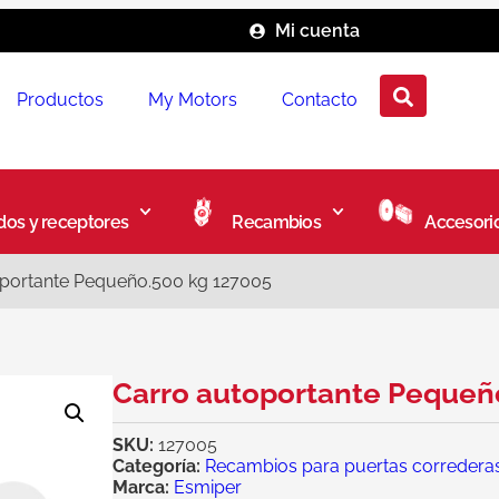
Mi cuenta
Productos
My Motors
Contacto
os y receptores
Recambios
Accesori
oportante Pequeño.500 kg 127005
Carro autoportante Pequeñ
SKU:
127005
Categoría:
Recambios para puertas corredera
Marca:
Esmiper