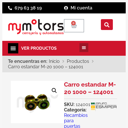
679 63 38 19
Mi cuenta
0
Te encuentras en:
Inicio
Productos
Carro estandar M-20 1000 – 124001
Carro estandar M-
20 1000 – 124001
SKU:
124001
Categoría:
Recambios
para
puertas