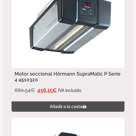
Motor seccional Hörmann SupraMatic P Serie
4 4510320
660,54
€
456,15
€
IVA incluido
Añadir a la cesta