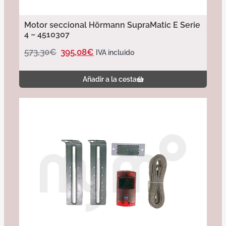
Motor seccional Hörmann SupraMatic E Serie
4 – 4510307
573,30
€
395,08
€
IVA incluido
Añadir a la cesta