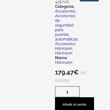
436706
Categoría:
Accesorios
,
Accesorios
de
seguridad
para
puertas
automáticas
,
Accesorios
Hörmann
,
Hörmann
Marca:
Hörmann
179,47
€
IVA
incluido
Añadir al carrito