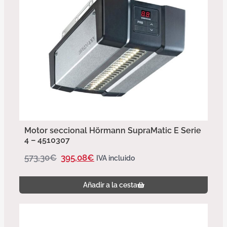
Motor seccional Hörmann SupraMatic E Serie
4 – 4510307
573,30
€
395,08
€
IVA incluido
Añadir a la cesta