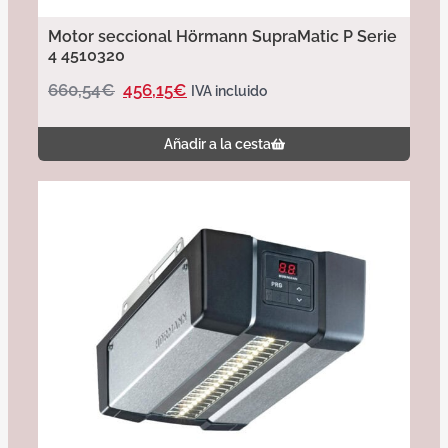
Motor seccional Hörmann SupraMatic P Serie
4 4510320
660,54
€
456,15
€
IVA incluido
Añadir a la cesta