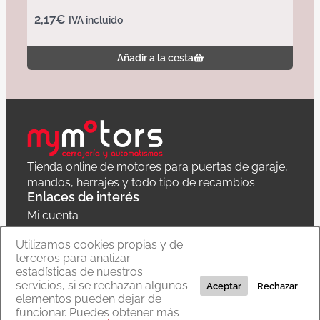
2,17
€
IVA incluido
Añadir a la cesta
Tienda online de motores para puertas de garaje,
mandos, herrajes y todo tipo de recambios.
Enlaces de interés
Mi cuenta
Política de privacidad
Utilizamos cookies propias y de
terceros para analizar
Carrito
estadísticas de nuestros
servicios, si se rechazan algunos
Aceptar
Rechazar
elementos pueden dejar de
funcionar. Puedes obtener más
Copyright © 2020 MyMoTors cerrajería y automatismos