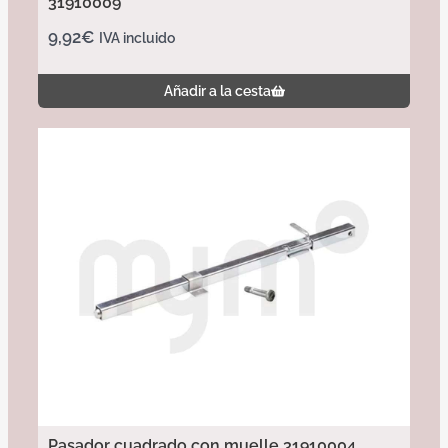
31910009
9,92
€
IVA incluido
Añadir a la cesta
Pasador cuadrado con muelle 31910004