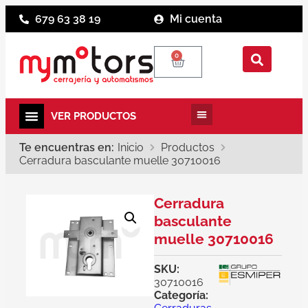
679 63 38 19
Mi cuenta
0
Te encuentras en:
Inicio
Productos
Cerradura basculante muelle 30710016
Cerradura
basculante
muelle 30710016
SKU:
30710016
Categoría: