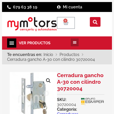
679 63 38 19
Mi cuenta
0
Te encuentras en:
Inicio
Productos
Cerradura gancho A-30 con cilindro 30720004
Cerradura gancho
A-30 con cilindro
30720004
SKU:
30720004
Categoría: