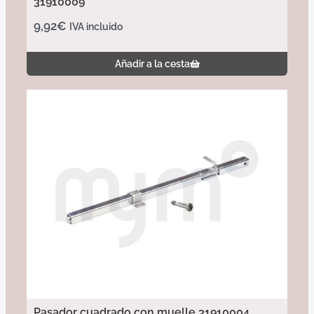
31910009
9,92
€
IVA incluido
Añadir a la cesta
Pasador cuadrado con muelle 31910004