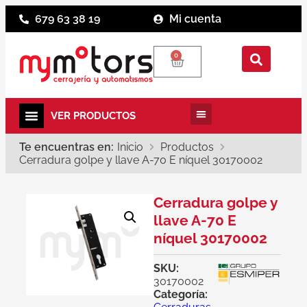
679 63 38 19
Mi cuenta
0
Te encuentras en:
Inicio
Productos
Cerradura golpe y llave A-70 E níquel 30170002
Cerradura golpe y
llave A-70 E
níquel 30170002
SKU:
30170002
Categoría: