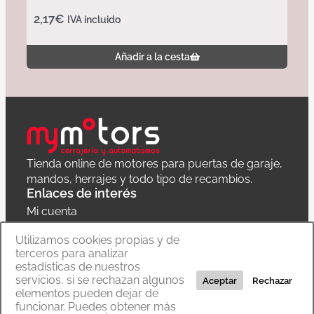
2,17
€
IVA incluido
Añadir a la cesta
Tienda online de motores para puertas de garaje,
mandos, herrajes y todo tipo de recambios.
Enlaces de interés
Mi cuenta
Política de privacidad
Utilizamos cookies propias y de
terceros para analizar
Carrito
estadísticas de nuestros
servicios, si se rechazan algunos
Aceptar
Rechazar
elementos pueden dejar de
funcionar. Puedes obtener más
Copyright © 2020 MyMoTors cerrajería y automatismos