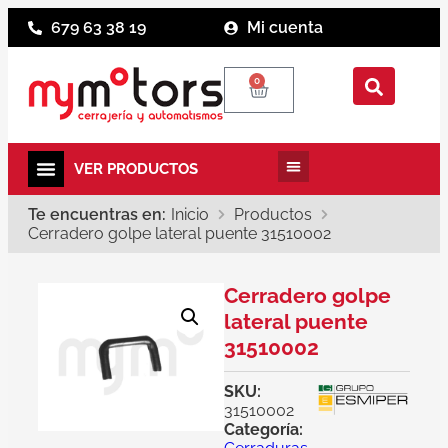
679 63 38 19
Mi cuenta
0
Te encuentras en:
Inicio
Productos
Cerradero golpe lateral puente 31510002
Cerradero golpe
lateral puente
31510002
SKU:
31510002
Categoría: