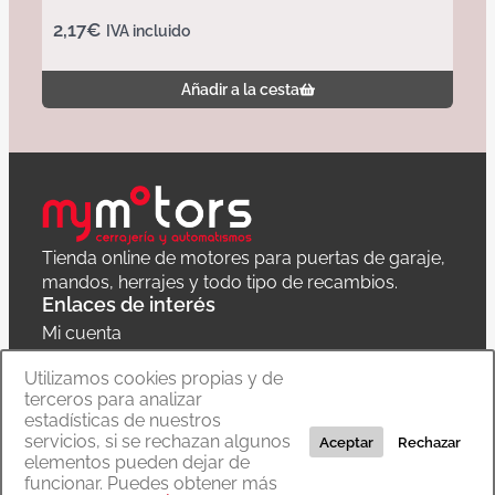
2,17
€
IVA incluido
Añadir a la cesta
Tienda online de motores para puertas de garaje,
mandos, herrajes y todo tipo de recambios.
Enlaces de interés
Mi cuenta
Política de privacidad
Utilizamos cookies propias y de
terceros para analizar
Carrito
estadísticas de nuestros
servicios, si se rechazan algunos
Aceptar
Rechazar
elementos pueden dejar de
funcionar. Puedes obtener más
Copyright © 2020 MyMoTors cerrajería y automatismos