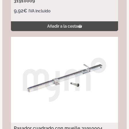
31910009
9,92
€
IVA incluido
Añadir a la cesta
Pasador cuadrado con muelle 31910004