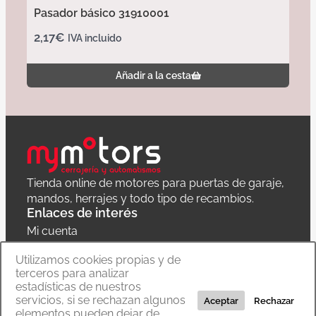
Pasador básico 31910001
2,17
€
IVA incluido
Añadir a la cesta
Tienda online de motores para puertas de garaje,
mandos, herrajes y todo tipo de recambios.
Enlaces de interés
Mi cuenta
Política de privacidad
Utilizamos cookies propias y de
terceros para analizar
Carrito
estadísticas de nuestros
servicios, si se rechazan algunos
Aceptar
Rechazar
elementos pueden dejar de