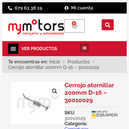
679 63 38 19
Mi cuenta
0
Te encuentras en:
Inicio
Productos
Cerrojo atornillar 200mm D-16 – 30010029
Cerrojo atornillar
200mm D-16 –
30010029
SKU:
30010029
Categoría: