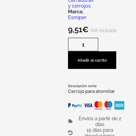
Cerraduras
y cerrojos
Marca:
Esmiper
9,51
€
IVA incluido
Añadir al carrito
Descripción corta:
Cerrojo para atornillar
Envíos a partir de 2
días
15 días para
devoluciones