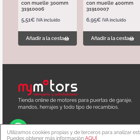
con muelle 300mm
con muelle 400mm
31910006
31910007
5,51
€
6,95
€
IVA incluido
IVA incluido
Añadir a la cesta
Añadir a la cesta
Tienda online de motores para puertas de garaje,
mandos, herrajes y todo tipo de recambios.
Utilizamos cookies propias y de terceros para analizar es
Puedes obtener más información
AQUÍ
Copyright © 2020 MyMoTors cerrajería y automatismos