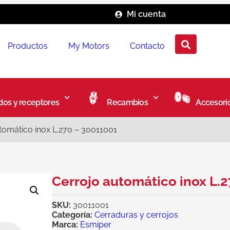
Mi cuenta
Productos
My Motors
Contacto
os y receptores
Recambios
Accesori
tomático inox L.270 – 30011001
Cerrojo automático inox L.
SKU:
30011001
Categoría:
Cerraduras y cerrojos
Marca:
Esmiper