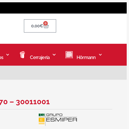
0
0,00
€
os
Cerrajería
Hörmann
270 – 30011001