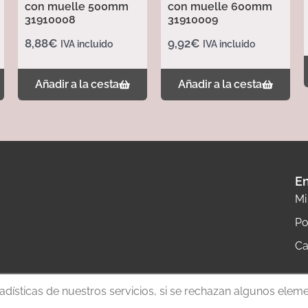
con muelle 500mm
con muelle 600mm
31910008
31910009
8,88
€
9,92
€
IVA incluido
IVA incluido
Añadir a la cesta
Añadir a la cesta
En
Mi
Po
Ca
tadísticas de nuestros servicios, si se rechazan algunos elem