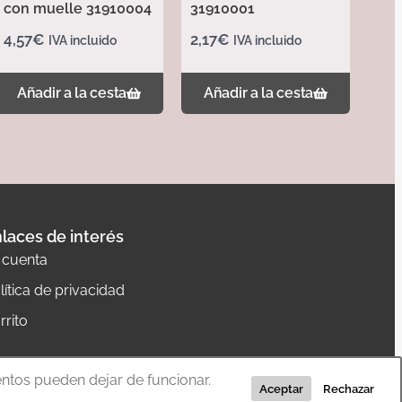
con muelle 31910004
31910001
4,57
€
2,17
€
IVA incluido
IVA incluido
Añadir a la cesta
Añadir a la cesta
laces de interés
 cuenta
lítica de privacidad
rrito
entos pueden dejar de funcionar.
Aceptar
Rechazar
Diseño web:
The Concept
– Programación:
La Quadra